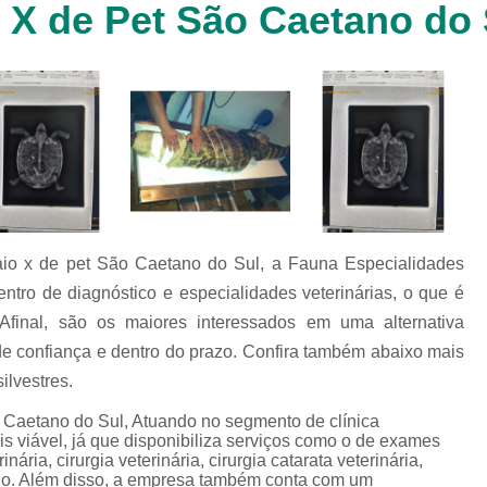
o X de Pet São Caetano do 
Clínica Veterinária Cachorr
Clínica Veterinária de Animais 
Clínica Veterinária de Gat
Clínica Veterinária Filhote
Clínica Veterinária Oftalmol
Clínica Veterinária para 
Clinica Animais Silvestres
Clinica 
raio x de pet São Caetano do Sul, a Fauna Especialidades
Clinica Veterinaria Animais Silvest
tro de diagnóstico e especialidades veterinárias, o que é
Clinica Veterinaria para Animais 
. Afinal, são os maiores interessados em uma alternativa
Clínica Veterinária Animais Exótic
e confiança e dentro do prazo. Confira também abaixo mais
ilvestres.
Clínica Veterinária Pet Ex
o Caetano do Sul, Atuando no segmento de clínica
Exame de Fezes Veterinár
s viável, já que disponibiliza serviços como o de exames
Exame Oftalmológico Veteri
rinária, cirurgia veterinária, cirurgia catarata veterinária,
inário. Além disso, a empresa também conta com um