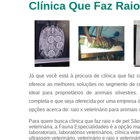
Clínica Que Faz Rai
animais
silvestres
Laboratórios
veterinários
Raio x
veterinário
Raio x
veterinário
para
animais
silvestres
Já que você está à procura de clínica que faz 
oferece as melhores soluções no segmento de cen
Ultrassom
para
ideal para proprietários de animais silvestres
animais
completa e que seja oferecida por uma empresa d
silvestres
opções acerca de: raio x veterinário para animais s
Ultrassom
veterinário
Para quem busca clínica que faz raio x de pet Sã
veterinária, a Fauna Especialidades é a opção mai
Veterinário
laboratoriais, laboratórios veterinários, clínica vete
ultrassom veterinário, veterinário e raio x veter