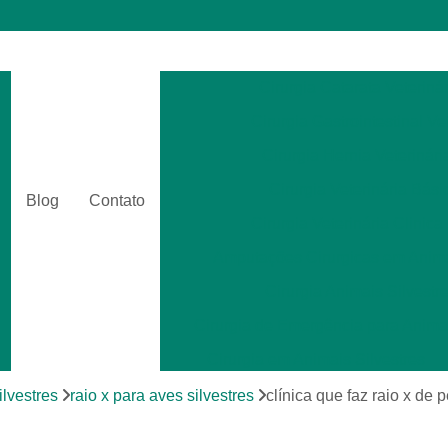
Cirurgia Catarata Veterinár
Cirurgia Gastrointestinal Ve
Cirurgia Hernia Veterinári
Cirurgia Veterinária Bási
Blog
Contato
Cirurgia Veterinária Clinica
Amputações Cirurgicas em Anima
Cirurgia Animais Silvestr
Cirurgia de Emergência para Animai
Cirurgia em Animais Silvestres
Cirurgia para Animais Exóti
ilvestres
raio x para aves silvestres
clínica que faz raio x de
Cirurgias em Tecidos Moles em Anim