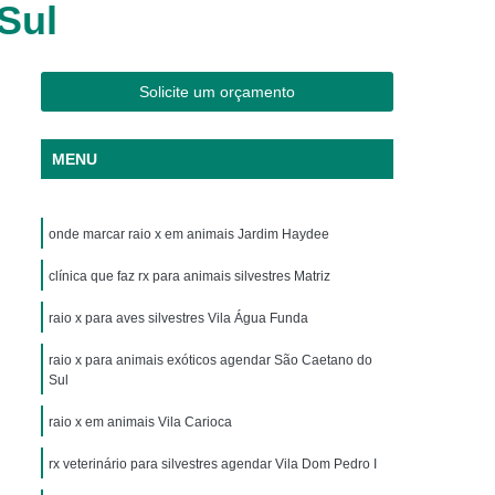
Sul
os
Clínica Veterinária Cães e Gatos
Silvestres
Clínica Veterinária de Aves
os
Clínica Veterinária de Plantão
Solicite um orçamento
Clínica Veterinária Oftalmologia
MENU
ogista
Clínica Veterinária para Aves
Cachorro
Clinica Animais Exoticos
onde marcar raio x em animais Jardim Haydee
de Silvestres
Clinica para Animais Silvestres
res
clínica que faz rx para animais silvestres Matriz
Clinica Veterinaria de Aves Silvestres
Silvestres
Clínica de Animais Silvestres
raio x para aves silvestres Vila Água Funda
os
Clínica Veterinária de Animais Exóticos
raio x para animais exóticos agendar São Caetano do
Sul
ótico
Clínica Veterinária Silvestre
raio x em animais Vila Carioca
io
Exame Laboratório Veterinário
nário
rx veterinário para silvestres agendar Vila Dom Pedro I
Exame Ortopédico Veterinário