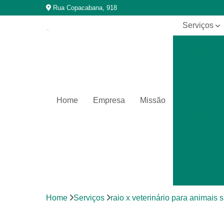
Rua Copacabana, 918
Serviços
Cirurgia
veterinária
Cirurgias
em animais
silvestres
Home
Empresa
Missão
Clínica
veterinária
Clínicas
para
animais
silvestres
Exames
laboratoriais
Home
Serviços
raio x veterinário para animais s
Exames
laboratoriais
para