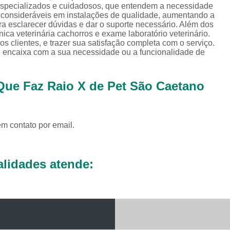
Exames Complementares Veterin
 especializados e cuidadosos, que entendem a necessidade
s consideráveis em instalações de qualidade, aumentando a
Exames Laboratoriais para Cac
ra esclarecer dúvidas e dar o suporte necessário. Além dos
ica veterinária cachorros e exame laboratório veterinário.
Exames Laboratoriais Veterinári
 clientes, e trazer sua satisfação completa com o serviço.
e encaixa com a sua necessidade ou a funcionalidade de
Exame de Sangue para Animais Silv
Exame Laborator
 Que Faz Raio X de Pet São Caetano
Exame Laboratorial para Animais Sil
Exame para Animais Sil
em contato por email.
Exames Laboratorial para Bichos
Exames para Bichos Exoticos
Laboratório Especialidades Veterin
lidades atende:
Laboratório Químico Vet
Laboratório Veterinário 24 Horas
Laboratório Veterinário Diagnóstic