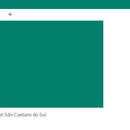
(11) 2988-1648
(11) 4177-1648
ia
Cirurgia de Coluna Veterinária
terinária
Cirurgia Geral Veterinária
a
Cirurgia Oncológica Veterinária
ca
Cirurgia Veterinária Cachorro
Cirurgia Veterinária Especializada
is Silvestres
Cirurgia Animais Exóticos
es
Cirurgia de Animais Silvestres
s Silvestres
Cirurgia em Animais Exóticos
Cirurgia Otopédica para Animais Silvestres
cos
Cirurgia para Animais Silvestres
 pet São Caetano do Sul
ais Silvestres
Clínica Veterinária 24 Horas