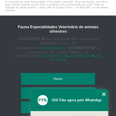
O conteúdo do texto desta página é de direito reservado. Sua reprodução, parcial ou
total, mesmo citando nossos links, é proibida sem a autorização do autor. Crime de
violação de direito autoral – artigo 184 do Código Penal –
Lei 9610/98 - Lei de direitos
autorais
.
Fauna Especialidades Veterinário de animais
silvestres
Unidade01
Rua Copacabana, 918 - Anchieta São
Bernardo do Campo - SP
Unidade02
CEP: 09607-000
(11) 95054-7917
Rua
Carminé flauto, 30 - Centro - Diadema - SP
CEP: 05617-030
(11) 97329-5116
(11) 2988-1648
(11)
4177-1648
Home
Empresa
Olá! Fale agora pelo WhatsApp
Missão