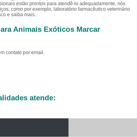
Exames Complementares Veterin
issionais estão prontos para atendê-lo adequadamente, nós
viços, como por exemplo, laboratório farmacêutico veterinário
Exames Laboratoriais para Cac
sco e saiba mais.
Exames Laboratoriais Veterinári
para Animais Exóticos Marcar
Exame de Sangue para Animais Silv
Exame Laborator
em contato por email.
Exame Laboratorial para Animais Sil
Exame para Animais Sil
Exames Laboratorial para Bichos
Exames para Bichos Exoticos
Laboratório Especialidades Veterin
lidades atende:
Laboratório Químico Vet
Laboratório Veterinário 24 Horas
Laboratório Veterinário Diagnóstic