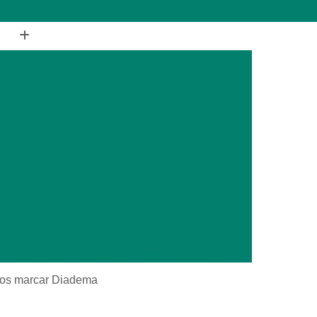
(11) 2988-1648
(11) 4177-1648
ia
Cirurgia de Coluna Veterinária
terinária
Cirurgia Geral Veterinária
a
Cirurgia Oncológica Veterinária
ca
Cirurgia Veterinária Cachorro
Cirurgia Veterinária Especializada
is Silvestres
Cirurgia Animais Exóticos
es
Cirurgia de Animais Silvestres
s Silvestres
Cirurgia em Animais Exóticos
Cirurgia Otopédica para Animais Silvestres
cos
Cirurgia para Animais Silvestres
icos marcar Diadema
ais Silvestres
Clínica Veterinária 24 Horas