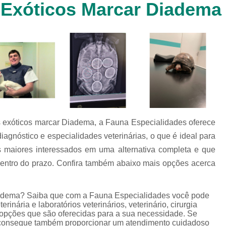
 Exóticos Marcar Diadema
Clínica Veterinária Cachorr
Clínica Veterinária de Animais 
Clínica Veterinária de Gat
Clínica Veterinária Filhote
Clínica Veterinária Oftalmol
Clínica Veterinária para 
Clinica Animais Silvestres
Clinica 
is exóticos marcar Diadema, a Fauna Especialidades oferece
Clinica Veterinaria Animais Silvest
agnóstico e especialidades veterinárias, o que é ideal para
Clinica Veterinaria para Animais 
 os maiores interessados em uma alternativa completa e que
Clínica Veterinária Animais Exótic
dentro do prazo. Confira também abaixo mais opções acerca
Clínica Veterinária Pet Ex
Diadema? Saiba que com a Fauna Especialidades você pode
Exame de Fezes Veterinár
erinária e laboratórios veterinários, veterinário, cirurgia
Exame Oftalmológico Veteri
ras opções que são oferecidas para a sua necessidade. Se
 consegue também proporcionar um atendimento cuidadoso