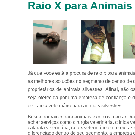
Raio X para Animais
animais
silvestres
Laboratórios
veterinários
Raio x
veterinário
Raio x
veterinário
para
animais
silvestres
Já que você está à procura de raio x para anima
as melhores soluções no segmento de centro de di
Ultrassom
para
proprietários de animais silvestres. Afinal, são
animais
seja oferecida por uma empresa de confiança e 
silvestres
de: raio x veterinário para animais silvestres.
Ultrassom
veterinário
Busca por raio x para animais exóticos marcar 
achar serviços como cirurgia veterinária, clínica vet
Veterinário
catarata veterinária, raio x veterinário entre out
diferenciado dentro de seu segmento, a empresa