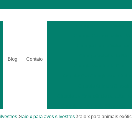
Cirurgia Catarata Veterinár
Cirurgia Gastrointestinal Ve
Cirurgia Hernia Veterinári
Cirurgia Veterinária Bási
Blog
Contato
Cirurgia Veterinária Clinica
Amputações Cirurgicas em Anima
Cirurgia Animais Silvestr
Cirurgia de Emergência para Animai
Cirurgia em Animais Silvestres
Cirurgia para Animais Exóti
ilvestres
raio x para aves silvestres
raio x para animais exót
Cirurgias em Tecidos Moles em Anim