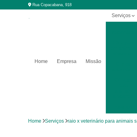
Rua Copacabana, 918
Serviços
Cirurgia
veterinária
Cirurgias
em animais
silvestres
Home
Empresa
Missão
Clínica
veterinária
Clínicas
para
animais
silvestres
Exames
laboratoriais
Home
Serviços
raio x veterinário para animais s
Exames
laboratoriais
para