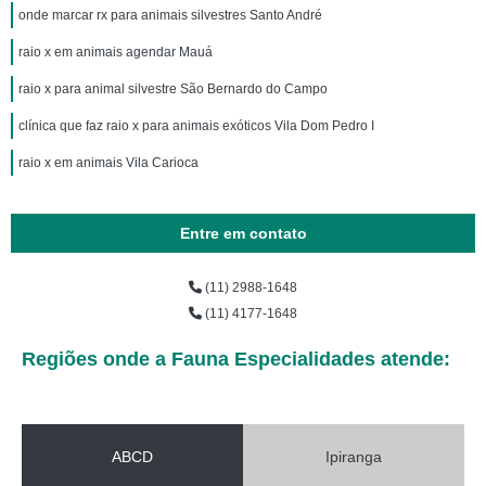
onde marcar rx para animais silvestres Santo André
raio x em animais agendar Mauá
raio x para animal silvestre São Bernardo do Campo
clínica que faz raio x para animais exóticos Vila Dom Pedro I
raio x em animais Vila Carioca
Entre em contato
(11) 2988-1648
(11) 4177-1648
Regiões onde a Fauna Especialidades atende:
ABCD
Ipiranga