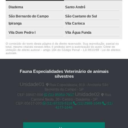
Diadema
Santo André
São Bernardo do Campo
São Caetano do Sul
Ipiranga
Vila Carioca
Vila Dom Pedro I
Vila Água Funda
O conteúdo do texto desta página é de direito reservado. Sua reprodução, parcial ou
total, mesmo citando nossos links, é proibida sem a autorização do autor. Crime de
violação de direito autoral – artigo 184 do Código Penal –
Lei 9610/98 - Lei de direitos
autorais
.
Fauna Especialidades Veterinário de animais
silvestres
Unidade01
Rua Copacabana, 918 - Anchieta São
Bernardo do Campo - SP
Unidade02
CEP: 09607-000
(11) 95054-7917
Rua
Carminé flauto, 30 - Centro - Diadema - SP
CEP: 05617-030
(11) 97329-5116
(11) 2988-1648
(11)
4177-1648