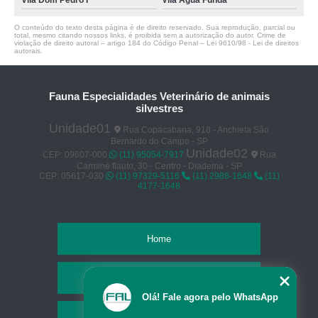
Vila Dom Pedro I
Vila Água Funda
O conteúdo do texto desta página é de direito reservado. Sua reprodução, parcial ou
total, mesmo citando nossos links, é proibida sem a autorização do autor. Crime de
violação de direito autoral – artigo 184 do Código Penal –
Lei 9610/98 - Lei de direitos
autorais
.
Fauna Especialidades Veterinário de animais
silvestres
Unidade01
Rua Copacabana, 918 - Anchieta São
Bernardo do Campo - SP
Unidade02
CEP: 09607-000
(11) 95054-7917
Rua
Carminé flauto, 30 - Centro - Diadema - SP
CEP: 05617-030
(11) 97329-5116
(11) 2988-1648
(11)
4177-1648
Home
Empresa
Olá! Fale agora pelo WhatsApp
Missão