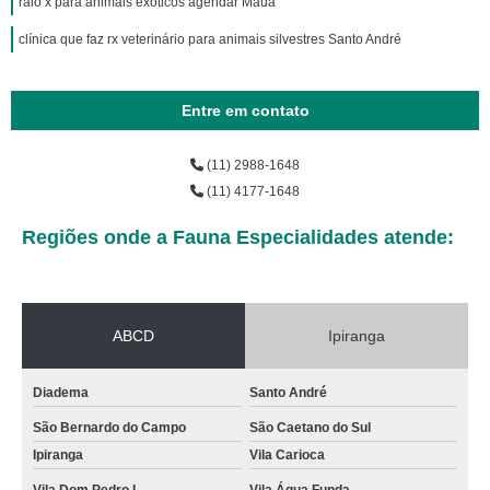
raio x para animais exóticos agendar Mauá
clínica que faz rx veterinário para animais silvestres Santo André
Entre em contato
(11) 2988-1648
(11) 4177-1648
Regiões onde a Fauna Especialidades atende:
ABCD
Ipiranga
Diadema
Santo André
São Bernardo do Campo
São Caetano do Sul
Ipiranga
Vila Carioca