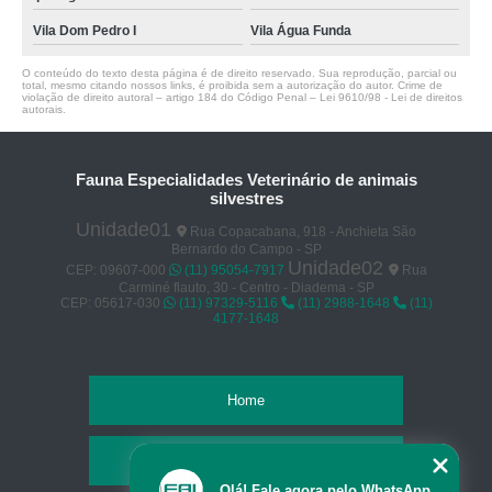
Vila Dom Pedro I
Vila Água Funda
O conteúdo do texto desta página é de direito reservado. Sua reprodução, parcial ou
total, mesmo citando nossos links, é proibida sem a autorização do autor. Crime de
violação de direito autoral – artigo 184 do Código Penal –
Lei 9610/98 - Lei de direitos
autorais
.
Fauna Especialidades Veterinário de animais
silvestres
Unidade01
Rua Copacabana, 918 - Anchieta São
Bernardo do Campo - SP
Unidade02
CEP: 09607-000
(11) 95054-7917
Rua
Carminé flauto, 30 - Centro - Diadema - SP
CEP: 05617-030
(11) 97329-5116
(11) 2988-1648
(11)
4177-1648
Home
Empresa
Olá! Fale agora pelo WhatsApp