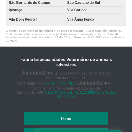
São Bernardo do Campo
São Caetano do Sul
Ipiranga
Vila Carioca
Vila Dom Pedro I
Vila Água Funda
O conteúdo do texto desta página é de direito reservado. Sua reprodução, parcial ou
total, mesmo citando nossos links, é proibida sem a autorização do autor. Crime de
violação de direito autoral – artigo 184 do Código Penal –
Lei 9610/98 - Lei de direitos
autorais
.
Fauna Especialidades Veterinário de animais
silvestres
Unidade01
Rua Copacabana, 918 - Anchieta São
Bernardo do Campo - SP
Unidade02
CEP: 09607-000
(11) 95054-7917
Rua
Carminé flauto, 30 - Centro - Diadema - SP
CEP: 05617-030
(11) 97329-5116
(11) 2988-1648
(11)
4177-1648
Home