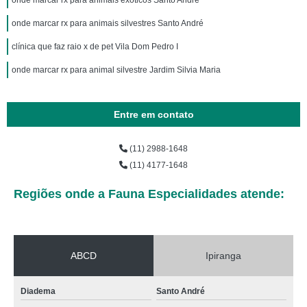
onde marcar rx para animais exóticos Santo André
onde marcar rx para animais silvestres Santo André
clínica que faz raio x de pet Vila Dom Pedro I
onde marcar rx para animal silvestre Jardim Silvia Maria
Entre em contato
(11) 2988-1648
(11) 4177-1648
Regiões onde a Fauna Especialidades atende:
ABCD
Ipiranga
Diadema
Santo André