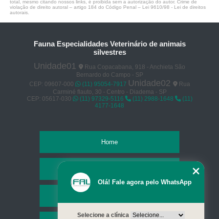
total, mesmo citando nossos links, é proibida sem a autorização do autor. Crime de
violação de direito autoral – artigo 184 do Código Penal –
Lei 9610/98 - Lei de direitos
autorais
.
Fauna Especialidades Veterinário de animais
silvestres
Unidade01
Rua Copacabana, 918 - Anchieta São
Bernardo do Campo - SP
Unidade02
CEP: 09607-000
(11) 95054-7917
Rua
Carminé flauto, 30 - Centro - Diadema - SP
CEP: 05617-030
(11) 97329-5116
(11) 2988-1648
(11)
4177-1648
Home
Empresa
Olá! Fale agora pelo WhatsApp
Missão
Selecione a clínica