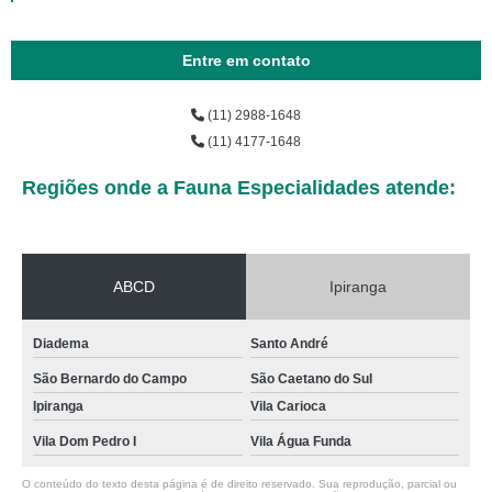
Entre em contato
(11) 2988-1648
(11) 4177-1648
Regiões onde a Fauna Especialidades atende:
ABCD
Ipiranga
Diadema
Santo André
São Bernardo do Campo
São Caetano do Sul
Ipiranga
Vila Carioca
Vila Dom Pedro I
Vila Água Funda
O conteúdo do texto desta página é de direito reservado. Sua reprodução, parcial ou