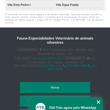
Vila Dom Pedro I
Vila Água Funda
O conteúdo do texto desta página é de direito reservado. Sua reprodução, parcial ou
total, mesmo citando nossos links, é proibida sem a autorização do autor. Crime de
violação de direito autoral – artigo 184 do Código Penal –
Lei 9610/98 - Lei de direitos
autorais
.
Fauna Especialidades Veterinário de animais
silvestres
Unidade01
Rua Copacabana, 918 - Anchieta São
Bernardo do Campo - SP
Unidade02
CEP: 09607-000
(11) 95054-7917
Rua
Carminé flauto, 30 - Centro - Diadema - SP
CEP: 05617-030
(11) 97329-5116
(11) 2988-1648
(11)
4177-1648
Home
Empresa
Olá! Fale agora pelo WhatsApp