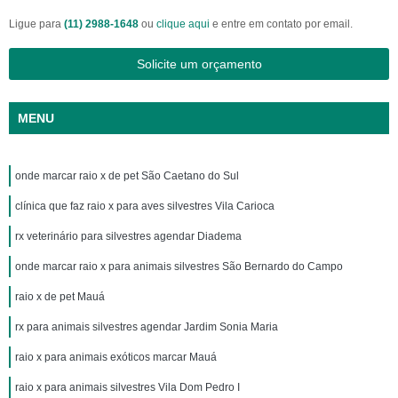
Ligue para
(11) 2988-1648
ou
clique aqui
e entre em contato por email.
Solicite um orçamento
MENU
onde marcar raio x de pet São Caetano do Sul
clínica que faz raio x para aves silvestres Vila Carioca
rx veterinário para silvestres agendar Diadema
onde marcar raio x para animais silvestres São Bernardo do Campo
raio x de pet Mauá
rx para animais silvestres agendar Jardim Sonia Maria
raio x para animais exóticos marcar Mauá
raio x para animais silvestres Vila Dom Pedro I