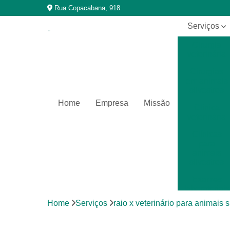
Rua Copacabana, 918
Serviços
Cirurgia
veterinária
Cirurgias
em animais
silvestres
Home
Empresa
Missão
Clínica
veterinária
Clínicas
para
animais
silvestres
Exames
laboratoriais
Home
Serviços
raio x veterinário para animais s
Exames
laboratoriais
para