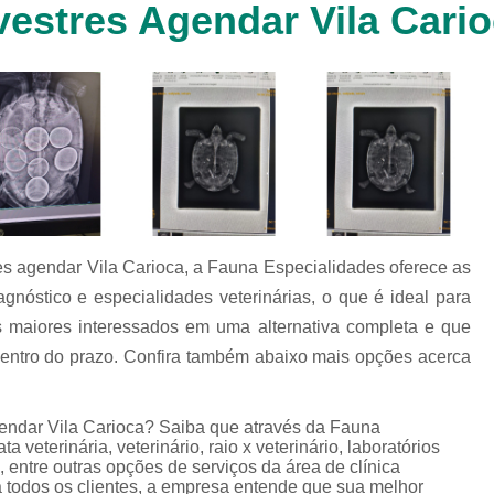
vestres Agendar Vila Cari
Clínica Veterinária Cachorr
Clínica Veterinária de Animais 
Clínica Veterinária de Gat
Clínica Veterinária Filhote
Clínica Veterinária Oftalmol
Clínica Veterinária para 
Clinica Animais Silvestres
Clinica 
res agendar Vila Carioca, a Fauna Especialidades oferece as
Clinica Veterinaria Animais Silvest
nóstico e especialidades veterinárias, o que é ideal para
Clinica Veterinaria para Animais 
 os maiores interessados em uma alternativa completa e que
Clínica Veterinária Animais Exótic
dentro do prazo. Confira também abaixo mais opções acerca
Clínica Veterinária Pet Ex
agendar Vila Carioca? Saiba que através da Fauna
Exame de Fezes Veterinár
a veterinária, veterinário, raio x veterinário, laboratórios
Exame Oftalmológico Veteri
ria, entre outras opções de serviços da área de clínica
 a todos os clientes, a empresa entende que sua melhor