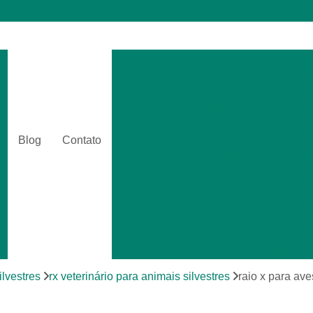
Cirurgia Catarata Veterinár
Cirurgia Gastrointestinal Ve
Cirurgia Hernia Veterinári
Cirurgia Veterinária Bási
Blog
Contato
Cirurgia Veterinária Clinica
Amputações Cirurgicas em Anima
Cirurgia Animais Silvestr
Cirurgia de Emergência para Animai
Cirurgia em Animais Silvestres
Cirurgia para Animais Exóti
ilvestres
rx veterinário para animais silvestres
raio x para ave
Cirurgias em Tecidos Moles em Anim