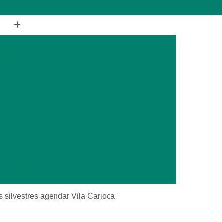
(11) 2988-1648
(11) 4177-1648
ia
Cirurgia de Coluna Veterinária
terinária
Cirurgia Geral Veterinária
a
Cirurgia Oncológica Veterinária
ca
Cirurgia Veterinária Cachorro
Cirurgia Veterinária Especializada
is Silvestres
Cirurgia Animais Exóticos
es
Cirurgia de Animais Silvestres
s Silvestres
Cirurgia em Animais Exóticos
Cirurgia Otopédica para Animais Silvestres
cos
Cirurgia para Animais Silvestres
s silvestres agendar Vila Carioca
ais Silvestres
Clínica Veterinária 24 Horas