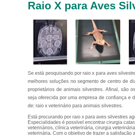
Raio X para Aves Sil
animais
silvestres
Laboratórios
veterinários
Raio x
veterinário
Raio x
veterinário
para
animais
silvestres
Se está pesquisando por raio x para aves silvest
melhores soluções no segmento de centro de diag
Ultrassom
para
proprietários de animais silvestres. Afinal, são
animais
seja oferecida por uma empresa de confiança e 
silvestres
de: raio x veterinário para animais silvestres.
Ultrassom
veterinário
Está procurando por raio x para aves silvestres 
Especialidades é possível encontrar cirurgia catarat
Veterinário
veterinários, clínica veterinária, cirurgia veteriná
veterinária. Com o objetivo de trazer a satisfação