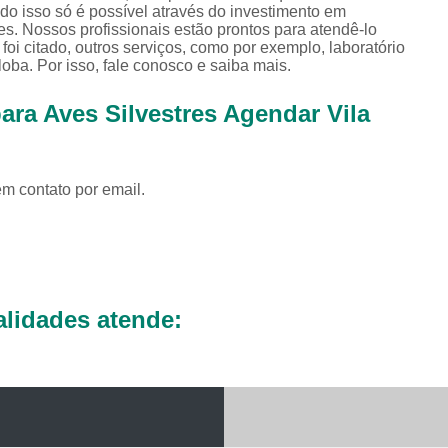
Exames Complementares Veterin
do isso só é possível através do investimento em
s. Nossos profissionais estão prontos para atendê-lo
Exames Laboratoriais para Cac
i citado, outros serviços, como por exemplo, laboratório
oba. Por isso, fale conosco e saiba mais.
Exames Laboratoriais Veterinári
ara Aves Silvestres Agendar Vila
Exame de Sangue para Animais Silv
Exame Laborator
Exame Laboratorial para Animais Sil
em contato por email.
Exame para Animais Sil
Exames Laboratorial para Bichos
Exames para Bichos Exoticos
Laboratório Especialidades Veterin
lidades atende:
Laboratório Químico Vet
Laboratório Veterinário 24 Horas
Laboratório Veterinário Diagnóstic