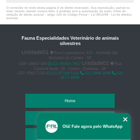
O conteúdo do texto desta página é de direito reservado. Sua reprodução, parcial ou
total, mesmo citando nossos links, é proibida sem a autorização do autor. Crime de
violação de direito autoral – artigo 184 do Código Penal –
Lei 9610/98 - Lei de direitos
autorais
.
Fauna Especialidades Veterinário de animais
silvestres
Unidade01
Rua Copacabana, 918 - Anchieta São
Bernardo do Campo - SP
Unidade02
CEP: 09607-000
(11) 95054-7917
Rua
Carminé flauto, 30 - Centro - Diadema - SP
CEP: 05617-030
(11) 97329-5116
(11) 2988-1648
(11)
4177-1648
Home
Empresa
Olá! Fale agora pelo WhatsApp
Missão