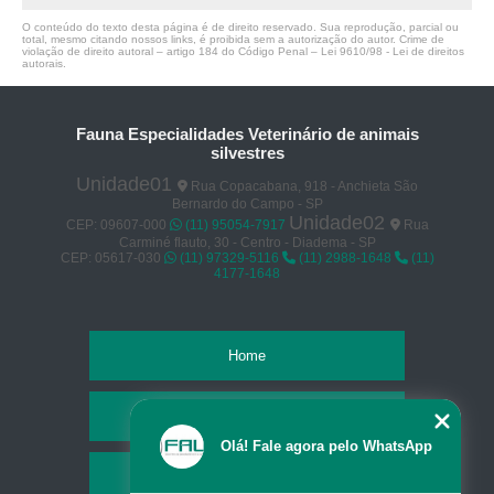
O conteúdo do texto desta página é de direito reservado. Sua reprodução, parcial ou
total, mesmo citando nossos links, é proibida sem a autorização do autor. Crime de
violação de direito autoral – artigo 184 do Código Penal –
Lei 9610/98 - Lei de direitos
autorais
.
Fauna Especialidades Veterinário de animais
silvestres
Unidade01
Rua Copacabana, 918 - Anchieta São
Bernardo do Campo - SP
Unidade02
CEP: 09607-000
(11) 95054-7917
Rua
Carminé flauto, 30 - Centro - Diadema - SP
CEP: 05617-030
(11) 97329-5116
(11) 2988-1648
(11)
4177-1648
Home
Empresa
Olá! Fale agora pelo WhatsApp
Missão