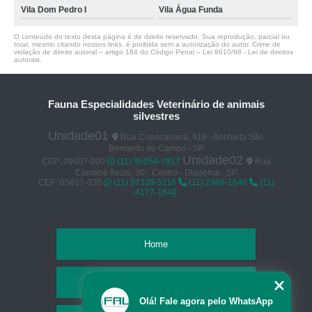
Vila Dom Pedro I
Vila Água Funda
O conteúdo do texto desta página é de direito reservado. Sua reprodução, parcial ou
total, mesmo citando nossos links, é proibida sem a autorização do autor. Crime de
violação de direito autoral – artigo 184 do Código Penal –
Lei 9610/98 - Lei de direitos
autorais
.
Fauna Especialidades Veterinário de animais
silvestres
Unidade01
Rua Copacabana, 918 - Anchieta São
Bernardo do Campo - SP
Unidade02
CEP: 09607-000
(11) 95054-7917
Rua
Carminé flauto, 30 - Centro - Diadema - SP
CEP: 05617-030
(11) 97329-5116
(11) 2988-1648
(11)
4177-1648
Home
Empresa
Olá! Fale agora pelo WhatsApp