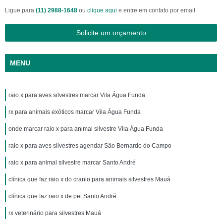
Ligue para
(11) 2988-1648
ou
clique aqui
e entre em contato por email.
Solicite um orçamento
MENU
raio x para aves silvestres marcar Vila Água Funda
rx para animais exóticos marcar Vila Água Funda
onde marcar raio x para animal silvestre Vila Água Funda
raio x para aves silvestres agendar São Bernardo do Campo
raio x para animal silvestre marcar Santo André
clínica que faz raio x do cranio para animais silvestres Mauá
clínica que faz raio x de pet Santo André
rx veterinário para silvestres Mauá