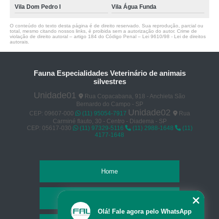
Vila Dom Pedro I
Vila Água Funda
O conteúdo do texto desta página é de direito reservado. Sua reprodução, parcial ou
total, mesmo citando nossos links, é proibida sem a autorização do autor. Crime de
violação de direito autoral – artigo 184 do Código Penal –
Lei 9610/98 - Lei de direitos
autorais
.
Fauna Especialidades Veterinário de animais
silvestres
Unidade01
Rua Copacabana, 918 - Anchieta São
Bernardo do Campo - SP
Unidade02
CEP: 09607-000
(11) 95054-7917
Rua
Carminé flauto, 30 - Centro - Diadema - SP
CEP: 05617-030
(11) 97329-5116
(11) 2988-1648
(11)
4177-1648
Home
Empresa
Olá! Fale agora pelo WhatsApp