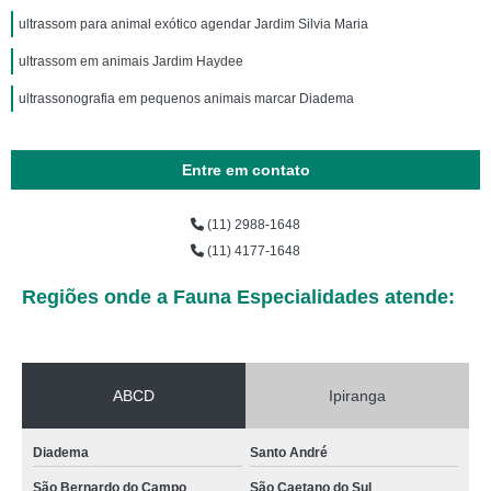
ultrassom para animal exótico agendar Jardim Silvia Maria
ultrassom em animais Jardim Haydee
ultrassonografia em pequenos animais marcar Diadema
Entre em contato
(11) 2988-1648
(11) 4177-1648
Regiões onde a Fauna Especialidades atende:
ABCD
Ipiranga
Diadema
Santo André
São Bernardo do Campo
São Caetano do Sul