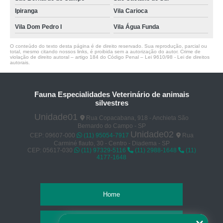
Ipiranga
Vila Carioca
Vila Dom Pedro I
Vila Água Funda
O conteúdo do texto desta página é de direito reservado. Sua reprodução, parcial ou
total, mesmo citando nossos links, é proibida sem a autorização do autor. Crime de
violação de direito autoral – artigo 184 do Código Penal –
Lei 9610/98 - Lei de direitos
autorais
.
Fauna Especialidades Veterinário de animais
silvestres
Unidade01
Rua Copacabana, 918 - Anchieta São
Bernardo do Campo - SP
Unidade02
CEP: 09607-000
(11) 95054-7917
Rua
Carminé flauto, 30 - Centro - Diadema - SP
CEP: 05617-030
(11) 97329-5116
(11) 2988-1648
(11)
4177-1648
Home
Empresa