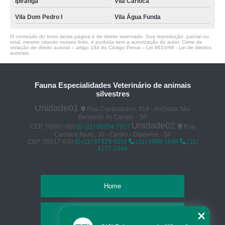
Ipiranga
Vila Carioca
Vila Dom Pedro I
Vila Água Funda
O conteúdo do texto desta página é de direito reservado. Sua reprodução, parcial ou
total, mesmo citando nossos links, é proibida sem a autorização do autor. Crime de
violação de direito autoral – artigo 184 do Código Penal –
Lei 9610/98 - Lei de direitos
autorais
.
Fauna Especialidades Veterinário de animais
silvestres
Unidade01
Rua Copacabana, 918 - Anchieta São
Bernardo do Campo - SP
Unidade02
CEP: 09607-000
(11) 95054-7917
Rua
Carminé flauto, 30 - Centro - Diadema - SP
CEP: 05617-030
(11) 97329-5116
(11) 2988-1648
(11)
4177-1648
Home
Empresa