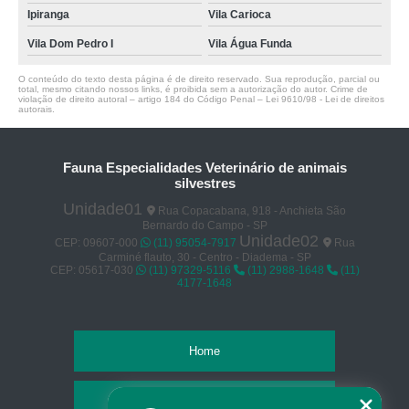
Ipiranga
Vila Carioca
Vila Dom Pedro I
Vila Água Funda
O conteúdo do texto desta página é de direito reservado. Sua reprodução, parcial ou
total, mesmo citando nossos links, é proibida sem a autorização do autor. Crime de
violação de direito autoral – artigo 184 do Código Penal –
Lei 9610/98 - Lei de direitos
autorais
.
Fauna Especialidades Veterinário de animais
silvestres
Unidade01
Rua Copacabana, 918 - Anchieta São
Bernardo do Campo - SP
Unidade02
CEP: 09607-000
(11) 95054-7917
Rua
Carminé flauto, 30 - Centro - Diadema - SP
CEP: 05617-030
(11) 97329-5116
(11) 2988-1648
(11)
4177-1648
Home
Empresa