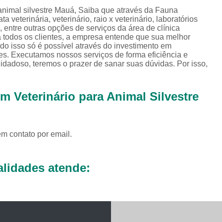
Exames Complementares Veterin
 animal silvestre Mauá, Saiba que através da Fauna
a veterinária, veterinário, raio x veterinário, laboratórios
Exames Laboratoriais para Cac
ria, entre outras opções de serviços da área de clínica
 a todos os clientes, a empresa entende que sua melhor
Exames Laboratoriais Veterinári
do isso só é possível através do investimento em
Exame de Sangue para Animais Silv
es. Executamos nossos serviços de forma eficiência e
dadoso, teremos o prazer de sanar suas dúvidas. Por isso,
Exame Laborator
Exame Laboratorial para Animais Sil
m Veterinário para Animal Silvestre
Exame para Animais Sil
Exames Laboratorial para Bichos
em contato por email.
Exames para Bichos Exoticos
Laboratório Especialidades Veterin
lidades atende:
Laboratório Químico Vet
Laboratório Veterinário 24 Horas
Laboratório Veterinário Diagnóstic