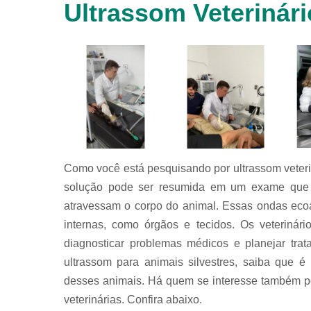
Ultrassom Veterinári
animais
silvestres
Laboratórios
veterinários
Raio x
veterinário
Raio x
veterinário
para
animais
silvestres
Como você está pesquisando por ultrassom veterin
solução pode ser resumida em um exame que f
Ultrassom
para
atravessam o corpo do animal. Essas ondas ecoa
animais
internas, como órgãos e tecidos. Os veterinár
silvestres
diagnosticar problemas médicos e planejar tra
Ultrassom
veterinário
ultrassom para animais silvestres, saiba que é
desses animais. Há quem se interesse também po
Veterinário
veterinárias. Confira abaixo.