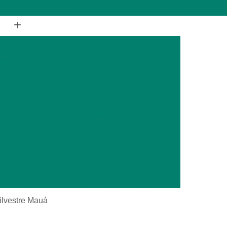
(11) 2988-1648
(11) 4177-1648
ia
Cirurgia de Coluna Veterinária
terinária
Cirurgia Geral Veterinária
a
Cirurgia Oncológica Veterinária
ca
Cirurgia Veterinária Cachorro
Cirurgia Veterinária Especializada
is Silvestres
Cirurgia Animais Exóticos
es
Cirurgia de Animais Silvestres
s Silvestres
Cirurgia em Animais Exóticos
Cirurgia Otopédica para Animais Silvestres
cos
Cirurgia para Animais Silvestres
silvestre Mauá
ais Silvestres
Clínica Veterinária 24 Horas