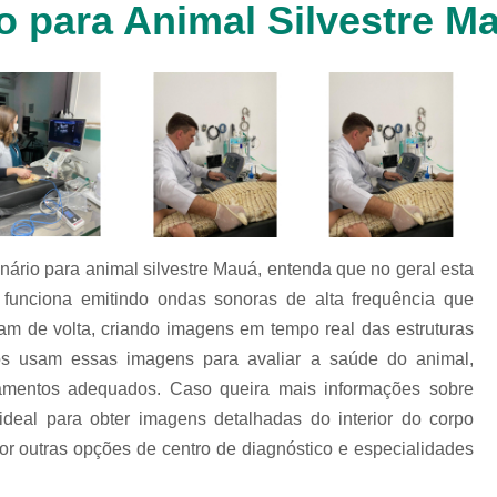
o para Animal Silvestre M
Clínica Veterinária Cachorr
Clínica Veterinária de Animais 
Clínica Veterinária de Gat
Clínica Veterinária Filhote
Clínica Veterinária Oftalmol
Clínica Veterinária para 
Clinica Animais Silvestres
Clinica 
ário para animal silvestre Mauá, entenda que no geral esta
Clinica Veterinaria Animais Silvest
unciona emitindo ondas sonoras de alta frequência que
Clinica Veterinaria para Animais 
m de volta, criando imagens em tempo real das estruturas
Clínica Veterinária Animais Exótic
ios usam essas imagens para avaliar a saúde do animal,
tamentos adequados. Caso queira mais informações sobre
Clínica Veterinária Pet Ex
 ideal para obter imagens detalhadas do interior do corpo
Exame de Fezes Veterinár
r outras opções de centro de diagnóstico e especialidades
Exame Oftalmológico Veteri