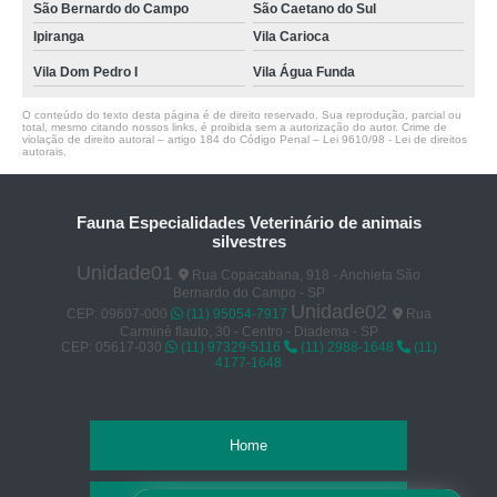
São Bernardo do Campo
São Caetano do Sul
Ipiranga
Vila Carioca
Vila Dom Pedro I
Vila Água Funda
O conteúdo do texto desta página é de direito reservado. Sua reprodução, parcial ou
total, mesmo citando nossos links, é proibida sem a autorização do autor. Crime de
violação de direito autoral – artigo 184 do Código Penal –
Lei 9610/98 - Lei de direitos
autorais
.
Fauna Especialidades Veterinário de animais
silvestres
Unidade01
Rua Copacabana, 918 - Anchieta São
Bernardo do Campo - SP
Unidade02
CEP: 09607-000
(11) 95054-7917
Rua
Carminé flauto, 30 - Centro - Diadema - SP
CEP: 05617-030
(11) 97329-5116
(11) 2988-1648
(11)
4177-1648
Home