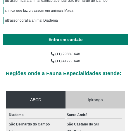
ultrassom para animal exótico agendar São Bernardo do Campo
clínica que faz ultrassom em animais Mauá
ultrassonografia animal Diadema
Entre em contato
(11) 2988-1648
(11) 4177-1648
Regiões onde a Fauna Especialidades atende:
ABCD
Ipiranga
Diadema
Santo André
São Bernardo do Campo
São Caetano do Sul