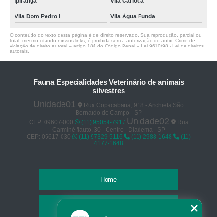
Ipiranga
Vila Carioca
Vila Dom Pedro I
Vila Água Funda
O conteúdo do texto desta página é de direito reservado. Sua reprodução, parcial ou
total, mesmo citando nossos links, é proibida sem a autorização do autor. Crime de
violação de direito autoral – artigo 184 do Código Penal –
Lei 9610/98 - Lei de direitos
autorais
.
Fauna Especialidades Veterinário de animais
silvestres
Unidade01
Rua Copacabana, 918 - Anchieta São
Bernardo do Campo - SP
Unidade02
CEP: 09607-000
(11) 95054-7917
Rua
Carminé flauto, 30 - Centro - Diadema - SP
CEP: 05617-030
(11) 97329-5116
(11) 2988-1648
(11)
4177-1648
Home
Empresa