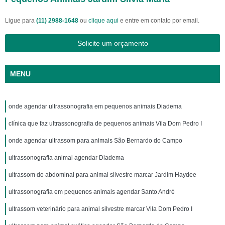
Ligue para
(11) 2988-1648
ou
clique aqui
e entre em contato por email.
Solicite um orçamento
MENU
onde agendar ultrassonografia em pequenos animais Diadema
clínica que faz ultrassonografia de pequenos animais Vila Dom Pedro I
onde agendar ultrassom para animais São Bernardo do Campo
ultrassonografia animal agendar Diadema
ultrassom do abdominal para animal silvestre marcar Jardim Haydee
ultrassonografia em pequenos animais agendar Santo André
ultrassom veterinário para animal silvestre marcar Vila Dom Pedro I