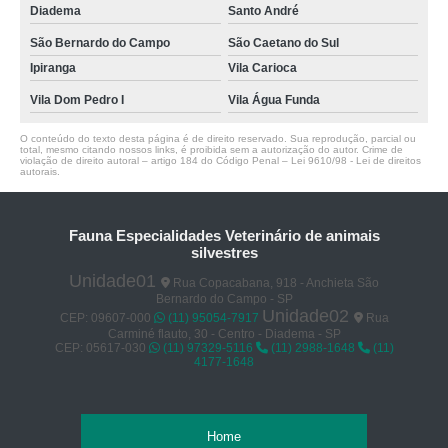
Diadema
Santo André
São Bernardo do Campo
São Caetano do Sul
Ipiranga
Vila Carioca
Vila Dom Pedro I
Vila Água Funda
O conteúdo do texto desta página é de direito reservado. Sua reprodução, parcial ou
total, mesmo citando nossos links, é proibida sem a autorização do autor. Crime de
violação de direito autoral – artigo 184 do Código Penal –
Lei 9610/98 - Lei de direitos
autorais
.
Fauna Especialidades Veterinário de animais
silvestres
Unidade01
Rua Copacabana, 918 - Anchieta São
Bernardo do Campo - SP
Unidade02
CEP: 09607-000
(11) 95054-7917
Rua
Carminé flauto, 30 - Centro - Diadema - SP
CEP: 05617-030
(11) 97329-5116
(11) 2988-1648
(11)
4177-1648
Home