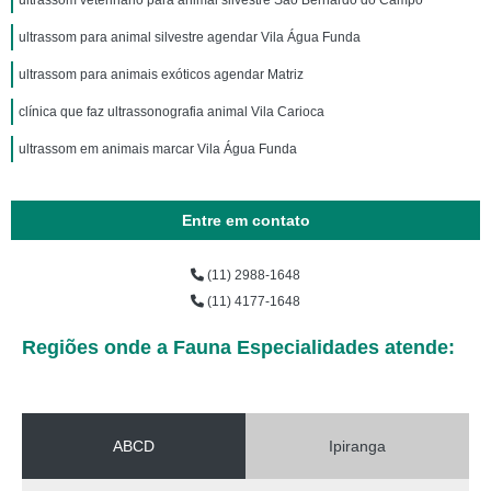
ultrassom veterinário para animal silvestre São Bernardo do Campo
ultrassom para animal silvestre agendar Vila Água Funda
ultrassom para animais exóticos agendar Matriz
clínica que faz ultrassonografia animal Vila Carioca
ultrassom em animais marcar Vila Água Funda
Entre em contato
(11) 2988-1648
(11) 4177-1648
Regiões onde a Fauna Especialidades atende:
ABCD
Ipiranga