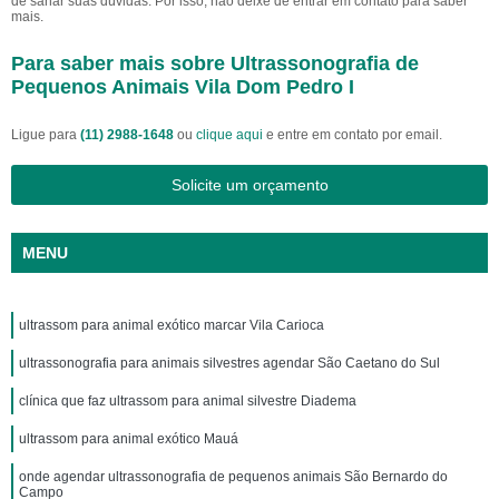
de sanar suas dúvidas. Por isso, não deixe de entrar em contato para saber
mais.
Para saber mais sobre Ultrassonografia de
Pequenos Animais Vila Dom Pedro I
Ligue para
(11) 2988-1648
ou
clique aqui
e entre em contato por email.
Solicite um orçamento
MENU
ultrassom para animal exótico marcar Vila Carioca
ultrassonografia para animais silvestres agendar São Caetano do Sul
clínica que faz ultrassom para animal silvestre Diadema
ultrassom para animal exótico Mauá
onde agendar ultrassonografia de pequenos animais São Bernardo do
Campo