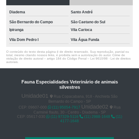
Diadema
Santo André
São Bernardo do Campo
São Caetano do Sul
Ipiranga
Vila Carioca
Vila Dom Pedro I
Vila Água Funda
O conteúdo do texto desta página é de direito reservado. Sua reprodução, parcial ou
total, mesmo citando nossos links, é proibida sem a autorização do autor. Crime de
violação de direito autoral – artigo 184 do Código Penal –
Lei 9610/98 - Lei de direitos
autorais
.
Fauna Especialidades Veterinário de animais
silvestres
Unidade01
Rua Copacabana, 918 - Anchieta São
Bernardo do Campo - SP
Unidade02
CEP: 09607-000
(11) 95054-7917
Rua
Carminé flauto, 30 - Centro - Diadema - SP
CEP: 05617-030
(11) 97329-5116
(11) 2988-1648
(11)
4177-1648