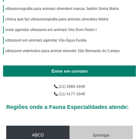
ultrassonografia para animais silvestres marcar Jardim Sonia Maria
clínica que faz ultrassonografia para animais silvestres Matriz
onde agendar ultrassom em animais Vila Dom Pedro I
ultrassom em animais agendar Vila Água Funda
ultrassom veterinário para animal silvestre São Bernardo do Campo
Entre em contato
(11) 2988-1648
(11) 4177-1648
Regiões onde a Fauna Especialidades atende:
ABCD
Ipiranga