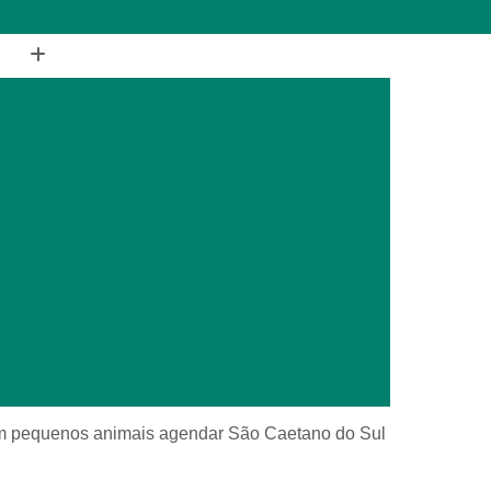
(11) 2988-1648
(11) 4177-1648
ia
Cirurgia de Coluna Veterinária
terinária
Cirurgia Geral Veterinária
a
Cirurgia Oncológica Veterinária
ca
Cirurgia Veterinária Cachorro
Cirurgia Veterinária Especializada
is Silvestres
Cirurgia Animais Exóticos
es
Cirurgia de Animais Silvestres
s Silvestres
Cirurgia em Animais Exóticos
Cirurgia Otopédica para Animais Silvestres
cos
Cirurgia para Animais Silvestres
em pequenos animais agendar São Caetano do Sul
ais Silvestres
Clínica Veterinária 24 Horas