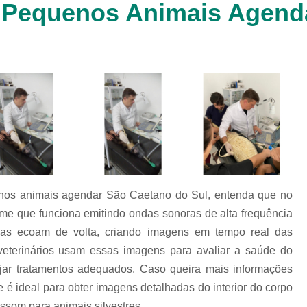
m Pequenos Animais Agend
Clínica Veterinária Cachorr
Clínica Veterinária de Animais 
Clínica Veterinária de Gat
Clínica Veterinária Filhote
Clínica Veterinária Oftalmol
Clínica Veterinária para 
Clinica Animais Silvestres
Clinica 
Clinica Veterinaria Animais Silvest
nos animais agendar São Caetano do Sul, entenda que no
Clinica Veterinaria para Animais 
me que funciona emitindo ondas sonoras de alta frequência
Clínica Veterinária Animais Exótic
as ecoam de volta, criando imagens em tempo real das
Clínica Veterinária Pet Ex
 veterinários usam essas imagens para avaliar a saúde do
Exame de Fezes Veterinár
ejar tratamentos adequados. Caso queira mais informações
e é ideal para obter imagens detalhadas do interior do corpo
Exame Oftalmológico Veteri
ssom para animais silvestres.