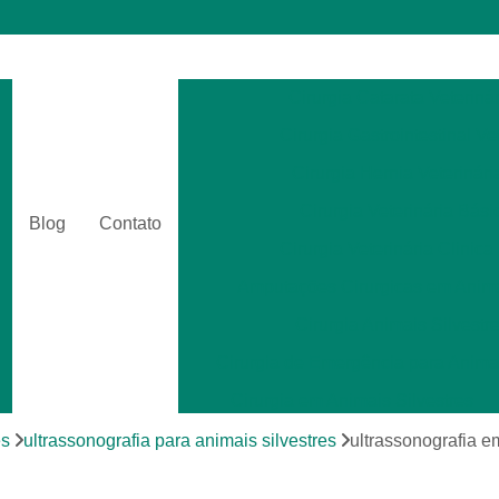
Cirurgia Catarata Veterinár
Cirurgia Gastrointestinal Ve
Cirurgia Hernia Veterinári
Cirurgia Veterinária Bási
Blog
Contato
Cirurgia Veterinária Clinica
Amputações Cirurgicas em Anima
Cirurgia Animais Silvestr
Cirurgia de Emergência para Animai
Cirurgia em Animais Silvestres
Cirurgia para Animais Exóti
es
ultrassonografia para animais silvestres
ultrassonografia 
Cirurgias em Tecidos Moles em Anim