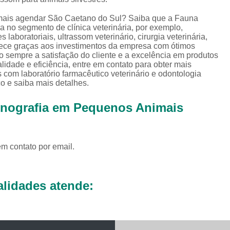
Exames Complementares Veterin
mais agendar São Caetano do Sul? Saiba que a Fauna
Exames Laboratoriais para Cac
 no segmento de clínica veterinária, por exemplo,
s laboratoriais, ultrassom veterinário, cirurgia veterinária,
Exames Laboratoriais Veterinári
contece graças aos investimentos da empresa com ótimos
o sempre a satisfação do cliente e a excelência em produtos
Exame de Sangue para Animais Silv
idade e eficiência, entre em contato para obter mais
 com laboratório farmacêutico veterinário e odontologia
Exame Laborator
o e saiba mais detalhes.
Exame Laboratorial para Animais Sil
sonografia em Pequenos Animais
Exame para Animais Sil
Exames Laboratorial para Bichos
Exames para Bichos Exoticos
em contato por email.
Laboratório Especialidades Veterin
Laboratório Químico Vet
lidades atende:
Laboratório Veterinário 24 Horas
Laboratório Veterinário Diagnóstic