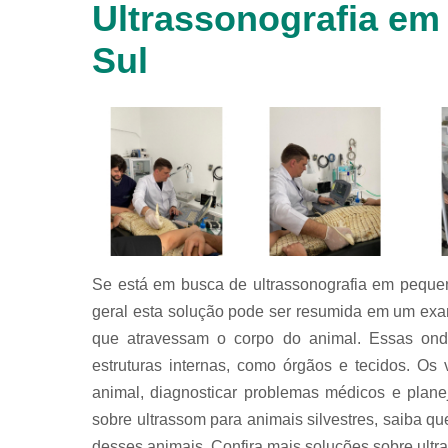
Ultrassonografia e
animais
silvestres
Sul
Laboratórios
veterinários
Raio x
veterinário
Raio x
veterinário
para
animais
silvestres
Ultrassom
Se está em busca de ultrassonografia em peque
para
animais
geral esta solução pode ser resumida em um exa
silvestres
que atravessam o corpo do animal. Essas ond
Ultrassom
estruturas internas, como órgãos e tecidos. Os
veterinário
animal, diagnosticar problemas médicos e plan
Veterinário
sobre ultrassom para animais silvestres, saiba qu
desses animais. Confira mais soluções sobre ultra