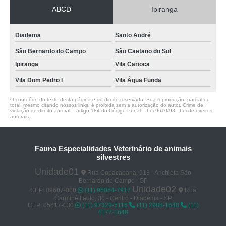
ABCD
Ipiranga
Diadema
Santo André
São Bernardo do Campo
São Caetano do Sul
Ipiranga
Vila Carioca
Vila Dom Pedro I
Vila Água Funda
O conteúdo do texto desta página é de direito reservado. Sua reprodução, parcial ou
total, mesmo citando nossos links, é proibida sem a autorização do autor. Crime de
violação de direito autoral – artigo 184 do Código Penal –
Lei 9610/98 - Lei de direitos
autorais
.
Fauna Especialidades Veterinário de animais
silvestres
Unidade01
Rua Copacabana, 918 - Anchieta São
Bernardo do Campo - SP
Unidade02
CEP: 09607-000
(11) 95054-7917
Rua
Carminé flauto, 30 - Centro - Diadema - SP
CEP: 05617-030
(11) 97329-5116
(11) 2988-1648
(11)
4177-1648