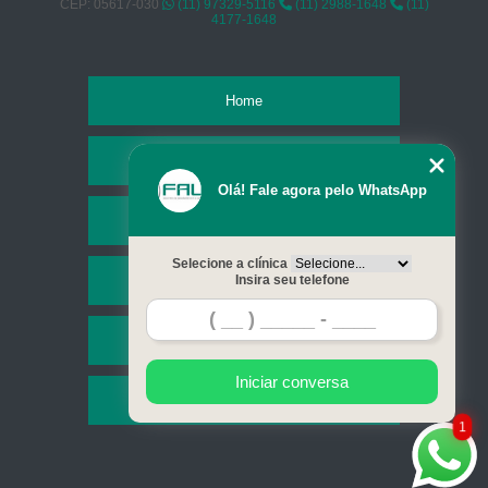
CEP: 05617-030
(11) 97329-5116
(11) 2988-1648
(11)
4177-1648
Home
Empresa
Olá! Fale agora pelo WhatsApp
Missão
Selecione a clínica
Serviços
Insira seu telefone
Contato
Iniciar conversa
Mapa do site
1