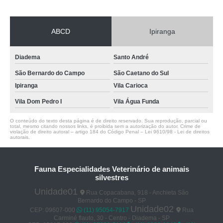
ABCD
Ipiranga
Diadema
Santo André
São Bernardo do Campo
São Caetano do Sul
Ipiranga
Vila Carioca
Vila Dom Pedro I
Vila Água Funda
O conteúdo do texto desta página é de direito reservado. Sua reprodução, parcial ou
total, mesmo citando nossos links, é proibida sem a autorização do autor. Crime de
violação de direito autoral – artigo 184 do Código Penal –
Lei 9610/98 - Lei de direitos
autorais
.
Fauna Especialidades Veterinário de animais
silvestres
Unidade01
Rua Copacabana, 918 - Anchieta São
Bernardo do Campo - SP
Unidade02
CEP: 09607-000
(11) 95054-7917
Rua
Carminé flauto, 30 - Centro - Diadema - SP