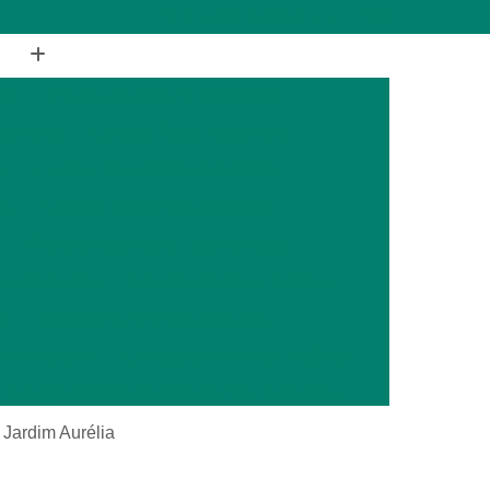
(11) 2988-1648
(11) 4177-1648
ia
Cirurgia de Coluna Veterinária
terinária
Cirurgia Geral Veterinária
a
Cirurgia Oncológica Veterinária
ca
Cirurgia Veterinária Cachorro
Cirurgia Veterinária Especializada
is Silvestres
Cirurgia Animais Exóticos
es
Cirurgia de Animais Silvestres
s Silvestres
Cirurgia em Animais Exóticos
Cirurgia Otopédica para Animais Silvestres
cos
Cirurgia para Animais Silvestres
l Jardim Aurélia
ais Silvestres
Clínica Veterinária 24 Horas