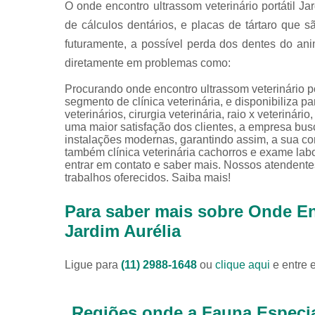
O onde encontro ultrassom veterinário portátil 
de cálculos dentários, e placas de tártaro que s
futuramente, a possível perda dos dentes do ani
diretamente em problemas como:
Procurando onde encontro ultrassom veterinário p
segmento de clínica veterinária, e disponibiliza p
veterinários, cirurgia veterinária, raio x veterinário
uma maior satisfação dos clientes, a empresa bus
instalações modernas, garantindo assim, a sua c
também clínica veterinária cachorros e exame labor
entrar em contato e saber mais. Nossos atendente
trabalhos oferecidos. Saiba mais!
Para saber mais sobre Onde Enc
Jardim Aurélia
Ligue para
(11) 2988-1648
ou
clique aqui
e entre 
Regiões onde a Fauna Especia