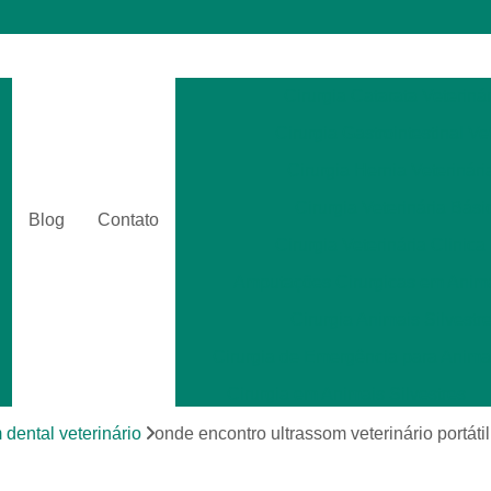
Cirurgia Catarata Veterinár
Cirurgia Gastrointestinal Ve
Cirurgia Hernia Veterinári
Cirurgia Veterinária Bási
Blog
Contato
Cirurgia Veterinária Clinica
Amputações Cirurgicas em Anima
Cirurgia Animais Silvestr
Cirurgia de Emergência para Animai
Cirurgia em Animais Silvestres
Cirurgia para Animais Exóti
 dental veterinário
onde encontro ultrassom veterinário portáti
Cirurgias em Tecidos Moles em Anim