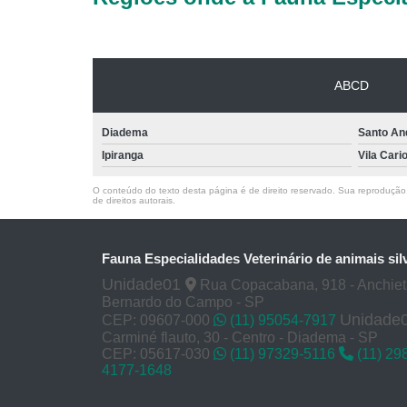
ABCD
Diadema
Santo An
Ipiranga
Vila Cari
O conteúdo do texto desta página é de direito reservado. Sua reprodução, 
de direitos autorais
.
Fauna Especialidades Veterinário de animais sil
Unidade01
Rua Copacabana, 918 - Anchie
Bernardo do Campo - SP
Unidade
CEP: 09607-000
(11) 95054-7917
Carminé flauto, 30 - Centro - Diadema - SP
CEP: 05617-030
(11) 97329-5116
(11) 29
4177-1648