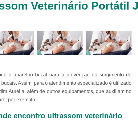
som Veterinário Portátil 
Clínica Veterinária Cachorr
Clínica Veterinária de Animais 
Clínica Veterinária de Gat
Clínica Veterinária Filhote
Clínica Veterinária Oftalmol
Clínica Veterinária para 
Clinica Animais Silvestres
Clinica 
odo o aparelho bucal para a prevenção do surgimento de
Clinica Veterinaria Animais Silvest
bucais. Assim, para o atendimento especializado é utilizado
Clinica Veterinaria para Animais 
ardim Aurélia, além de outros equipamentos, que auxiliam no
Clínica Veterinária Animais Exótic
aro, por exemplo.
Clínica Veterinária Pet Ex
nde encontro ultrassom veterinário
Exame de Fezes Veterinár
Exame Oftalmológico Veteri