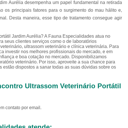
Exames Complementares Veterin
Jardim Aurélia desempenha um papel fundamental na retirada
ão os principais fatores para o surgimento do mau hálito e,
Exames Laboratoriais para Cac
mal. Desta maneira, esse tipo de tratamento consegue agir
Exames Laboratoriais Veterinári
Exame de Sangue para Animais Silv
ortátil Jardim Aurélia? A Fauna Especialidades atua no
Exame Laborator
ara seus clientes serviços como o de laboratórios
, veterinário, ultrassom veterinário e clínica veterinária. Para
Exame Laboratorial para Animais Sil
ca investir nos melhores profissionais do mercado, e em
onfiança e boa cotação no mercado. Disponibilizamos
Exame para Animais Sil
atório veterinário. Por isso, aproveite a sua chance para
s estão dispostos a sanar todas as suas dúvidas sobre os
Exames Laboratorial para Bichos
Exames para Bichos Exoticos
ontro Ultrassom Veterinário Portátil
Laboratório Especialidades Veterin
Laboratório Químico Vet
em contato por email.
Laboratório Veterinário 24 Horas
Laboratório Veterinário Diagnóstic
lidades atende: