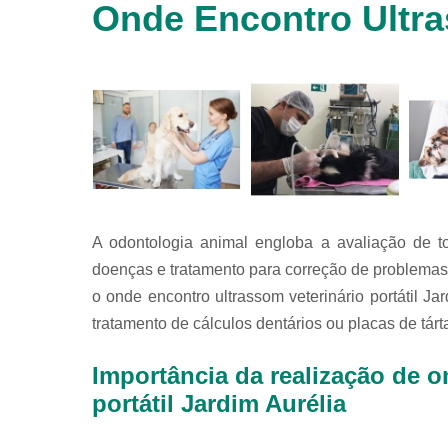
Onde Encontro Ultras
animais
silvestres
Laboratórios
veterinários
Raio x
veterinário
Raio x
veterinário
para
animais
silvestres
A odontologia animal engloba a avaliação de t
doenças e tratamento para correção de problemas 
Ultrassom
para
o onde encontro ultrassom veterinário portátil J
animais
tratamento de cálculos dentários ou placas de tárt
silvestres
Ultrassom
Importância da realização de o
veterinário
portátil Jardim Aurélia
Veterinário