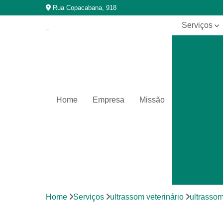
Rua Copacabana, 918
Serviços
Cirurgia
veterinária
Cirurgias
em animais
silvestres
Home
Empresa
Missão
Clínica
veterinária
Clínicas
para
animais
silvestres
Exames
laboratoriais
Home
Serviços
ultrassom veterinário
ultrassom
Exames
laboratoriais
para