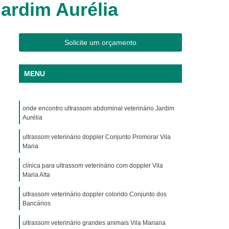
Jardim Aurélia
os
Clínica Veterinária Cães e Gatos
Silvestres
Clínica Veterinária de Aves
os
Clínica Veterinária de Plantão
Solicite um orçamento
Clínica Veterinária Oftalmologia
MENU
ogista
Clínica Veterinária para Aves
Cachorro
Clinica Animais Exoticos
onde encontro ultrassom abdominal veterinário Jardim
de Silvestres
Clinica para Animais Silvestres
Aurélia
res
Clinica Veterinaria de Aves Silvestres
ultrassom veterinário doppler Conjunto Promorar Vila
Silvestres
Clínica de Animais Silvestres
Maria
os
Clínica Veterinária de Animais Exóticos
clínica para ultrassom veterinário com doppler Vila
Maria Alta
ótico
Clínica Veterinária Silvestre
ultrassom veterinário doppler colorido Conjunto dos
io
Exame Laboratório Veterinário
Bancários
nário
Exame Ortopédico Veterinário
ultrassom veterinário grandes animais Vila Mariana