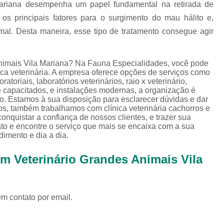
Exames Complementares Veterin
Mariana desempenha um papel fundamental na retirada de
 os principais fatores para o surgimento do mau hálito e,
Exames Laboratoriais para Cac
mal. Desta maneira, esse tipo de tratamento consegue agir
Exames Laboratoriais Veterinári
Exame de Sangue para Animais Silv
 animais Vila Mariana? Na Fauna Especialidades, você pode
Exame Laborator
nica veterinária. A empresa oferece opções de serviços como
ratoriais, laboratórios veterinários, raio x veterinário,
Exame Laboratorial para Animais Sil
e capacitados, e instalações modernas, a organização é
o. Estamos à sua disposição para esclarecer dúvidas e dar
Exame para Animais Sil
os, também trabalhamos com clínica veterinária cachorros e
nquistar a confiança de nossos clientes, e trazer sua
Exames Laboratorial para Bichos
ato e encontre o serviço que mais se encaixa com a sua
imento e dia a dia.
Exames para Bichos Exoticos
om Veterinário Grandes Animais Vila
Laboratório Especialidades Veterin
Laboratório Químico Vet
Laboratório Veterinário 24 Horas
em contato por email.
Laboratório Veterinário Diagnóstic