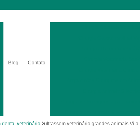
Cirurgia Catarata Veterinár
Cirurgia Gastrointestinal Ve
Cirurgia Hernia Veterinári
Cirurgia Veterinária Bási
Blog
Contato
Cirurgia Veterinária Clinica
Amputações Cirurgicas em Anima
Cirurgia Animais Silvestr
Cirurgia de Emergência para Animai
Cirurgia em Animais Silvestres
Cirurgia para Animais Exóti
 dental veterinário
ultrassom veterinário grandes animais Vila
Cirurgias em Tecidos Moles em Anim