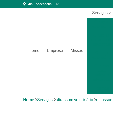
Rua Copacabana, 918
Serviços
Cirurgia
veterinária
Cirurgias
em animais
silvestres
Home
Empresa
Missão
Clínica
veterinária
Clínicas
para
animais
silvestres
Exames
laboratoriais
Home
Serviços
ultrassom veterinário
ultrassom
Exames
laboratoriais
para