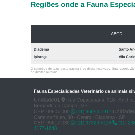
Regiões onde a Fauna Especia
ABCD
Diadema
Santo An
Ipiranga
Vila Cari
O conteúdo do texto desta página é de direito reservado. Sua reprodução, 
de direitos autorais
.
Fauna Especialidades Veterinário de animais sil
Unidade01
Rua Copacabana, 918 - Anchie
Bernardo do Campo - SP
Unidade
CEP: 09607-000
(11) 95054-7917
Carminé flauto, 30 - Centro - Diadema - SP
CEP: 05617-030
(11) 97329-5116
(11) 29
4177-1648