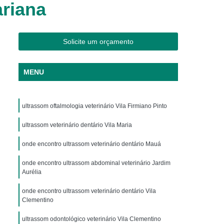
ariana
os
Clínica Veterinária Cães e Gatos
Silvestres
Clínica Veterinária de Aves
os
Clínica Veterinária de Plantão
Solicite um orçamento
Clínica Veterinária Oftalmologia
MENU
ogista
Clínica Veterinária para Aves
Cachorro
Clinica Animais Exoticos
ultrassom oftalmologia veterinário Vila Firmiano Pinto
de Silvestres
Clinica para Animais Silvestres
res
ultrassom veterinário dentário Vila Maria
Clinica Veterinaria de Aves Silvestres
Silvestres
Clínica de Animais Silvestres
onde encontro ultrassom veterinário dentário Mauá
os
Clínica Veterinária de Animais Exóticos
onde encontro ultrassom abdominal veterinário Jardim
Aurélia
ótico
Clínica Veterinária Silvestre
onde encontro ultrassom veterinário dentário Vila
io
Exame Laboratório Veterinário
Clementino
nário
Exame Ortopédico Veterinário
ultrassom odontológico veterinário Vila Clementino