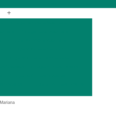
(11) 2988-1648
(11) 4177-1648
ia
Cirurgia de Coluna Veterinária
terinária
Cirurgia Geral Veterinária
a
Cirurgia Oncológica Veterinária
ca
Cirurgia Veterinária Cachorro
Cirurgia Veterinária Especializada
is Silvestres
Cirurgia Animais Exóticos
es
Cirurgia de Animais Silvestres
s Silvestres
Cirurgia em Animais Exóticos
Cirurgia Otopédica para Animais Silvestres
cos
Cirurgia para Animais Silvestres
 Mariana
ais Silvestres
Clínica Veterinária 24 Horas