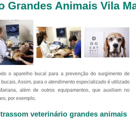
io Grandes Animais Vila M
Clínica Veterinária Cachorr
Clínica Veterinária de Animais 
Clínica Veterinária de Gat
Clínica Veterinária Filhote
Clínica Veterinária Oftalmol
Clínica Veterinária para 
Clinica Animais Silvestres
Clinica 
odo o aparelho bucal para a prevenção do surgimento de
Clinica Veterinaria Animais Silvest
bucais. Assim, para o atendimento especializado é utilizado
Clinica Veterinaria para Animais 
 Mariana, além de outros equipamentos, que auxiliam no
Clínica Veterinária Animais Exótic
aro, por exemplo.
Clínica Veterinária Pet Ex
ltrassom veterinário grandes animais
Exame de Fezes Veterinár
Exame Oftalmológico Veteri