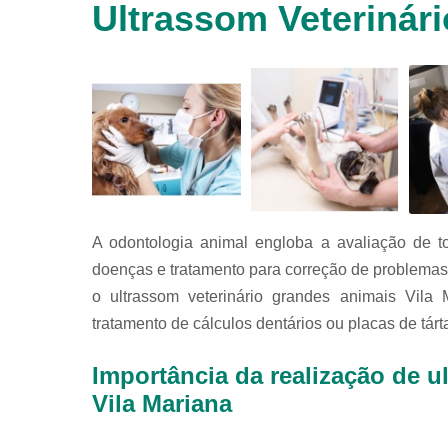
Ultrassom Veterinár
animais
silvestres
Laboratórios
veterinários
Raio x
veterinário
Raio x
veterinário
para
animais
silvestres
A odontologia animal engloba a avaliação de t
doenças e tratamento para correção de problemas 
Ultrassom
para
o ultrassom veterinário grandes animais Vila
animais
tratamento de cálculos dentários ou placas de tárt
silvestres
Ultrassom
Importância da realização de u
veterinário
Vila Mariana
Veterinário