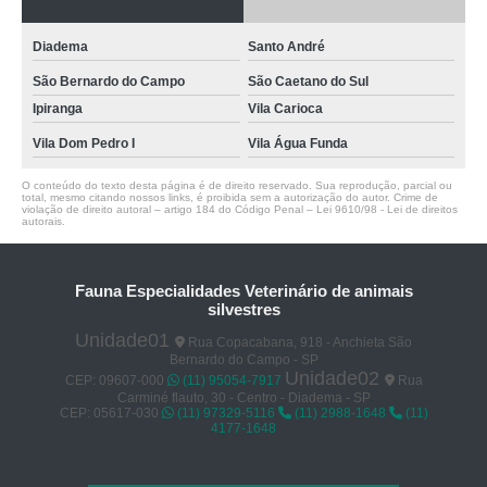
Diadema
Santo André
São Bernardo do Campo
São Caetano do Sul
Ipiranga
Vila Carioca
Vila Dom Pedro I
Vila Água Funda
O conteúdo do texto desta página é de direito reservado. Sua reprodução, parcial ou
total, mesmo citando nossos links, é proibida sem a autorização do autor. Crime de
violação de direito autoral – artigo 184 do Código Penal –
Lei 9610/98 - Lei de direitos
autorais
.
Fauna Especialidades Veterinário de animais
silvestres
Unidade01
Rua Copacabana, 918 - Anchieta São
Bernardo do Campo - SP
Unidade02
CEP: 09607-000
(11) 95054-7917
Rua
Carminé flauto, 30 - Centro - Diadema - SP
CEP: 05617-030
(11) 97329-5116
(11) 2988-1648
(11)
4177-1648