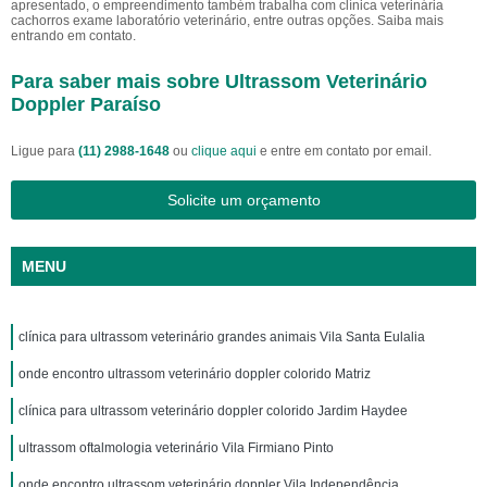
apresentado, o empreendimento também trabalha com clínica veterinária
cachorros exame laboratório veterinário, entre outras opções. Saiba mais
entrando em contato.
Para saber mais sobre Ultrassom Veterinário
Doppler Paraíso
Ligue para
(11) 2988-1648
ou
clique aqui
e entre em contato por email.
Solicite um orçamento
MENU
clínica para ultrassom veterinário grandes animais Vila Santa Eulalia
onde encontro ultrassom veterinário doppler colorido Matriz
clínica para ultrassom veterinário doppler colorido Jardim Haydee
ultrassom oftalmologia veterinário Vila Firmiano Pinto
onde encontro ultrassom veterinário doppler Vila Independência