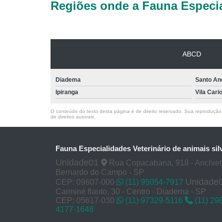
Regiões onde a Fauna Especia
ABCD
Diadema
Santo An
Ipiranga
Vila Cari
O conteúdo do texto desta página é de direito reservado. Sua reprodução, 
de direitos autorais
.
Fauna Especialidades Veterinário de animais sil
Unidade01
Rua Copacabana, 918 - Anchie
Bernardo do Campo - SP
Unidade
CEP: 09607-000
(11) 95054-7917
Carminé flauto, 30 - Centro - Diadema - SP
CEP: 05617-030
(11) 97329-5116
(11) 29
4177-1648