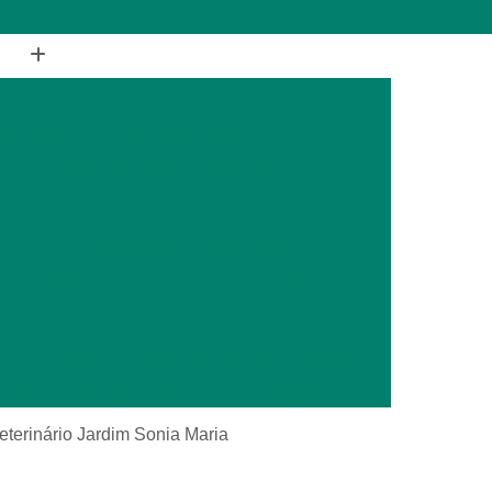
(11) 2988-1648
(11) 4177-1648
ia
Cirurgia de Coluna Veterinária
terinária
Cirurgia Geral Veterinária
a
Cirurgia Oncológica Veterinária
ca
Cirurgia Veterinária Cachorro
Cirurgia Veterinária Especializada
is Silvestres
Cirurgia Animais Exóticos
es
Cirurgia de Animais Silvestres
s Silvestres
Cirurgia em Animais Exóticos
Cirurgia Otopédica para Animais Silvestres
cos
Cirurgia para Animais Silvestres
veterinário Jardim Sonia Maria
ais Silvestres
Clínica Veterinária 24 Horas