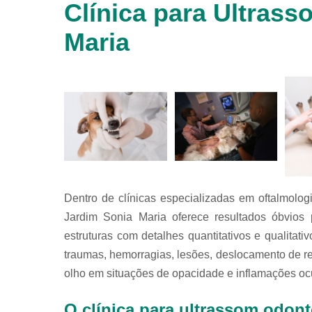
Clínica para Ultrass
animais
silvestres
Maria
Laboratórios
veterinários
Raio x
veterinário
Raio x
veterinário
para
animais
silvestres
Ultrassom
Dentro de clínicas especializadas em oftalmologi
para
animais
Jardim Sonia Maria oferece resultados óbvios 
silvestres
estruturas com detalhes quantitativos e qualita
Ultrassom
traumas, hemorragias, lesões, deslocamento de r
veterinário
olho em situações de opacidade e inflamações oc
Veterinário
O clínica para ultrassom odont