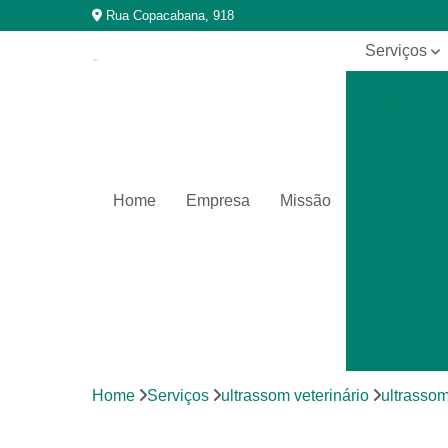
Rua Copacabana, 918
Serviços
Cirurgia
veterinária
Cirurgias
em animais
silvestres
Home
Empresa
Missão
Clínica
veterinária
Clínicas
para
animais
silvestres
Exames
laboratoriais
Home
Serviços
ultrassom veterinário
ultrassom
Exames
laboratoriais
para