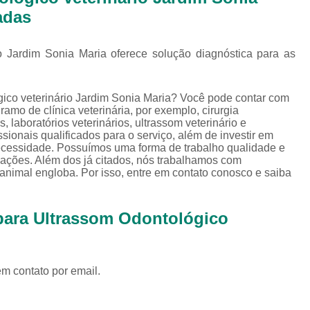
Exames Complementares Veterin
adas
Exames Laboratoriais para Cac
Exames Laboratoriais Veterinári
io Jardim Sonia Maria oferece solução diagnóstica para as
Exame de Sangue para Animais Silv
gico veterinário Jardim Sonia Maria? Você pode contar com
Exame Laborator
ramo de clínica veterinária, por exemplo, cirurgia
s, laboratórios veterinários, ultrassom veterinário e
Exame Laboratorial para Animais Sil
sionais qualificados para o serviço, além de investir em
Exame para Animais Sil
cessidade. Possuímos uma forma de trabalho qualidade e
rmações. Além dos já citados, nós trabalhamos com
Exames Laboratorial para Bichos
a animal engloba. Por isso, entre em contato conosco e saiba
Exames para Bichos Exoticos
 para Ultrassom Odontológico
Laboratório Especialidades Veterin
Laboratório Químico Vet
Laboratório Veterinário 24 Horas
em contato por email.
Laboratório Veterinário Diagnóstic