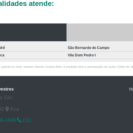
Laboratórios Veterinários pa
lidades atende:
Exame de Raio X Veterinário
Ra
Raio X de Cachorro
Raio X Digital
Raio X para Cachorr
Raio X Veterinário para Cachorro
dré
São Bernardo do Campo
Raio X do Cranio para Anim
oca
Vila Dom Pedro I
Raio X para Animais Exóti
parcial ou total, mesmo citando nossos links, é proibida sem a autorização do autor. Crime de vi
Raio X para Animal Silve
Rx para Animais Exóticos
Rx para
vestres
H
Rx Veterinário para Animais Si
ta São
Ultrassom do Abdominal para A
02
Rua
Ultrassom para Animais
88-1648
(11)
Ultrassom para Animal Exót
Ultrassom Veterinário para Ani