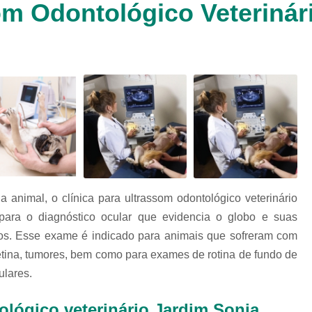
om Odontológico Veterinár
Clínica Veterinária Cachorr
Clínica Veterinária de Animais 
Clínica Veterinária de Gat
Clínica Veterinária Filhote
Clínica Veterinária Oftalmol
Clínica Veterinária para 
Clinica Animais Silvestres
Clinica 
Clinica Veterinaria Animais Silvest
a animal, o clínica para ultrassom odontológico veterinário
Clinica Veterinaria para Animais 
para o diagnóstico ocular que evidencia o globo e suas
Clínica Veterinária Animais Exótic
tivos. Esse exame é indicado para animais que sofreram com
Clínica Veterinária Pet Ex
etina, tumores, bem como para exames de rotina de fundo de
Exame de Fezes Veterinár
ulares.
Exame Oftalmológico Veteri
ológico veterinário Jardim Sonia