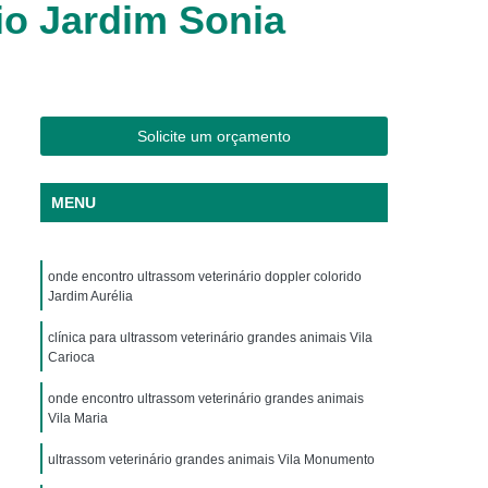
io Jardim Sonia
os
Clínica Veterinária Cães e Gatos
Silvestres
Clínica Veterinária de Aves
os
Clínica Veterinária de Plantão
Clínica Veterinária Oftalmologia
Solicite um orçamento
ogista
Clínica Veterinária para Aves
Cachorro
Clinica Animais Exoticos
MENU
de Silvestres
Clinica para Animais Silvestres
res
Clinica Veterinaria de Aves Silvestres
onde encontro ultrassom veterinário doppler colorido
Jardim Aurélia
Silvestres
Clínica de Animais Silvestres
clínica para ultrassom veterinário grandes animais Vila
os
Clínica Veterinária de Animais Exóticos
Carioca
ótico
Clínica Veterinária Silvestre
onde encontro ultrassom veterinário grandes animais
Vila Maria
io
Exame Laboratório Veterinário
nário
Exame Ortopédico Veterinário
ultrassom veterinário grandes animais Vila Monumento