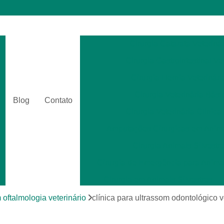
Cirurgia Catarata Veterinár
Cirurgia Gastrointestinal Ve
Cirurgia Hernia Veterinári
Cirurgia Veterinária Bási
Blog
Contato
Cirurgia Veterinária Clinica
Amputações Cirurgicas em Anima
Cirurgia Animais Silvestr
Cirurgia de Emergência para Animai
Cirurgia em Animais Silvestres
Cirurgia para Animais Exóti
 oftalmologia veterinário
clínica para ultrassom odontológico 
Cirurgias em Tecidos Moles em Anim