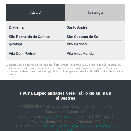
ABCD
Ipiranga
Diadema
Santo André
São Bernardo do Campo
São Caetano do Sul
Ipiranga
Vila Carioca
Vila Dom Pedro I
Vila Água Funda
O conteúdo do texto desta página é de direito reservado. Sua reprodução, parcial ou
total, mesmo citando nossos links, é proibida sem a autorização do autor. Crime de
violação de direito autoral – artigo 184 do Código Penal –
Lei 9610/98 - Lei de direitos
autorais
.
Fauna Especialidades Veterinário de animais
silvestres
Unidade01
Rua Copacabana, 918 - Anchieta São
Bernardo do Campo - SP
Unidade02
CEP: 09607-000
(11) 95054-7917
Rua
Carminé flauto, 30 - Centro - Diadema - SP
CEP: 05617-030
(11) 97329-5116
(11) 2988-1648
(11)
4177-1648