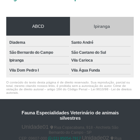
ABCD
Ipiranga
Diadema
Santo André
São Bernardo do Campo
São Caetano do Sul
Ipiranga
Vila Carioca
Vila Dom Pedro I
Vila Água Funda
O conteúdo do texto desta página é de direito reservado. Sua reprodução, parcial ou
total, mesmo citando nossos links, é proibida sem a autorização do autor. Crime de
violação de direito autoral – artigo 184 do Código Penal –
Lei 9610/98 - Lei de direitos
autorais
.
Fauna Especialidades Veterinário de animais
silvestres
Unidade01
Rua Copacabana, 918 - Anchieta São
Bernardo do Campo - SP
Unidade02
CEP: 09607-000
(11) 95054-7917
Rua