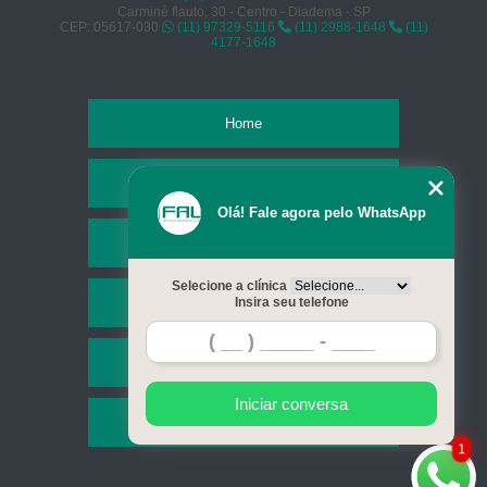
Carminé flauto, 30 - Centro - Diadema - SP
CEP: 05617-030
(11) 97329-5116
(11) 2988-1648
(11)
4177-1648
Home
Empresa
Olá! Fale agora pelo WhatsApp
Missão
Selecione a clínica
Serviços
Insira seu telefone
Contato
Iniciar conversa
Mapa do site
1