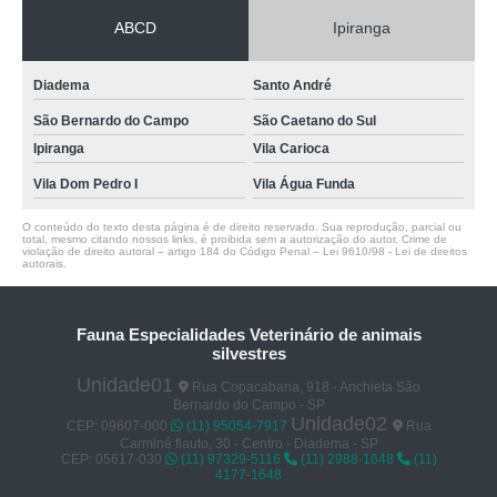
ABCD
Ipiranga
Diadema
Santo André
São Bernardo do Campo
São Caetano do Sul
Ipiranga
Vila Carioca
Vila Dom Pedro I
Vila Água Funda
O conteúdo do texto desta página é de direito reservado. Sua reprodução, parcial ou
total, mesmo citando nossos links, é proibida sem a autorização do autor. Crime de
violação de direito autoral – artigo 184 do Código Penal –
Lei 9610/98 - Lei de direitos
autorais
.
Fauna Especialidades Veterinário de animais
silvestres
Unidade01
Rua Copacabana, 918 - Anchieta São
Bernardo do Campo - SP
Unidade02
CEP: 09607-000
(11) 95054-7917
Rua
Carminé flauto, 30 - Centro - Diadema - SP
CEP: 05617-030
(11) 97329-5116
(11) 2988-1648
(11)
4177-1648