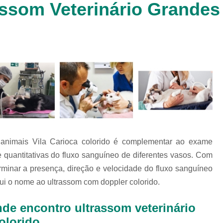
ssom Veterinário Grandes 
Clínica Veterinária Cachorr
Clínica Veterinária de Animais 
Clínica Veterinária de Gat
Clínica Veterinária Filhote
Clínica Veterinária Oftalmol
Clínica Veterinária para 
Clinica Animais Silvestres
Clinica 
Clinica Veterinaria Animais Silvest
 animais Vila Carioca colorido é complementar ao exame
Clinica Veterinaria para Animais 
e quantitativas do fluxo sanguíneo de diferentes vasos. Com
Clínica Veterinária Animais Exótic
rminar a presença, direção e velocidade do fluxo sanguíneo
Clínica Veterinária Pet Ex
ui o nome ao ultrassom com doppler colorido.
Exame de Fezes Veterinár
nde encontro ultrassom veterinário
Exame Oftalmológico Veteri
olorido