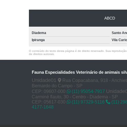
ABCD
Diadema
Santo An
Ipiranga
Vila Cari
O conteúdo do texto desta página é de direito reservado. Sua reprodução, 
de direitos autorais
.
Fauna Especialidades Veterinário de animais sil
Unidade01
Rua Copacabana, 918 - Anchie
Bernardo do Campo - SP
Unidade
CEP: 09607-000
(11) 95054-7917
Carminé flauto, 30 - Centro - Diadema - SP
CEP: 05617-030
(11) 97329-5116
(11) 29
4177-1648