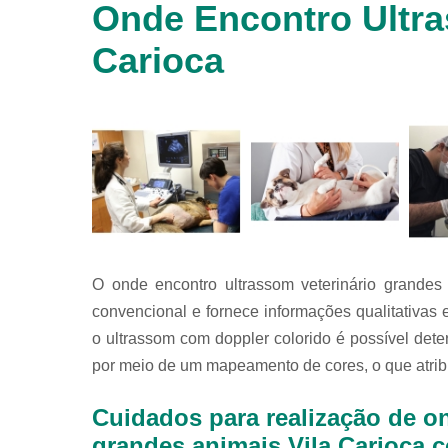
Onde Encontro Ultra
animais
silvestres
Carioca
Laboratórios
veterinários
Raio x
veterinário
Raio x
veterinário
para
animais
silvestres
Ultrassom
O onde encontro ultrassom veterinário grandes
para
animais
convencional e fornece informações qualitativas 
silvestres
o ultrassom com doppler colorido é possível dete
Ultrassom
por meio de um mapeamento de cores, o que atrib
veterinário
Veterinário
Cuidados para realização de o
grandes animais Vila Carioca c