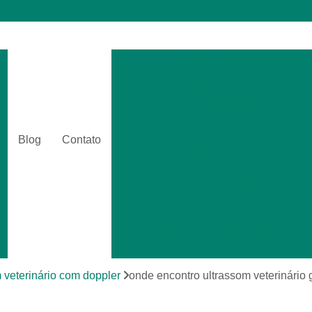
Cirurgia Catarata Veterinár
Cirurgia Gastrointestinal Ve
Cirurgia Hernia Veterinári
Cirurgia Veterinária Bási
Blog
Contato
Cirurgia Veterinária Clinica
Amputações Cirurgicas em Anima
Cirurgia Animais Silvestr
Cirurgia de Emergência para Animai
Cirurgia em Animais Silvestres
Cirurgia para Animais Exóti
 veterinário com doppler
onde encontro ultrassom veterinário
Cirurgias em Tecidos Moles em Anim