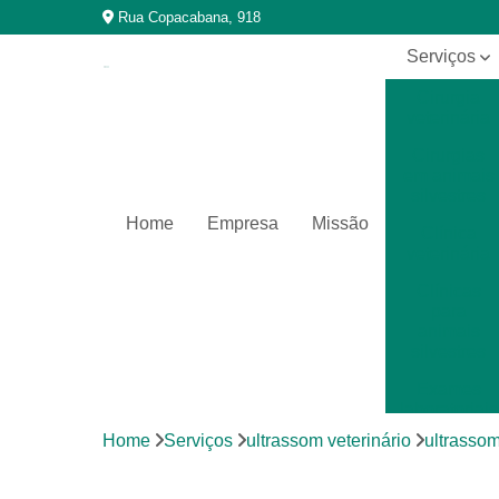
Rua Copacabana, 918
Serviços
Cirurgia
veterinária
Cirurgias
em animais
silvestres
Home
Empresa
Missão
Clínica
veterinária
Clínicas
para
animais
silvestres
Exames
laboratoriais
Home
Serviços
ultrassom veterinário
ultrassom
Exames
laboratoriais
para