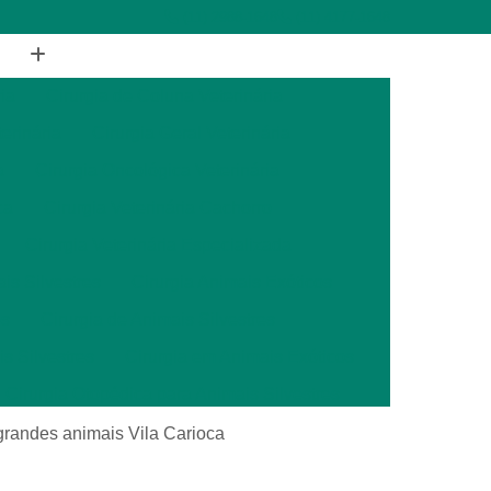
(11) 2988-1648
(11) 4177-1648
ia
Cirurgia de Coluna Veterinária
terinária
Cirurgia Geral Veterinária
a
Cirurgia Oncológica Veterinária
ca
Cirurgia Veterinária Cachorro
Cirurgia Veterinária Especializada
is Silvestres
Cirurgia Animais Exóticos
es
Cirurgia de Animais Silvestres
s Silvestres
Cirurgia em Animais Exóticos
Cirurgia Otopédica para Animais Silvestres
cos
Cirurgia para Animais Silvestres
 grandes animais Vila Carioca
ais Silvestres
Clínica Veterinária 24 Horas