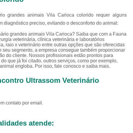
Exames Complementares Veterin
Exames Laboratoriais para Cac
io grandes animais Vila Carioca colorido requer alguns
Exames Laboratoriais Veterinári
 diagnóstico preciso, evitando o desconforto do animal:
Exame de Sangue para Animais Silv
nário grandes animais Vila Carioca? Saiba que com a Fauna
gia veterinária, clínica veterinária e laboratórios
Exame Laborator
ária, raio x veterinário entre outras opções que são oferecidas
 de seu segmento, a empresa consegue também proporcionar
Exame Laboratorial para Animais Sil
o do cliente. Nossos profissionais estão prontos para
o que já foi citado, outros serviços, como por exemplo,
Exame para Animais Sil
 animal engloba. Por isso, fale conosco e saiba mais.
Exames Laboratorial para Bichos
contro Ultrassom Veterinário
Exames para Bichos Exoticos
Laboratório Especialidades Veterin
em contato por email.
Laboratório Químico Vet
Laboratório Veterinário 24 Horas
lidades atende:
Laboratório Veterinário Diagnóstic