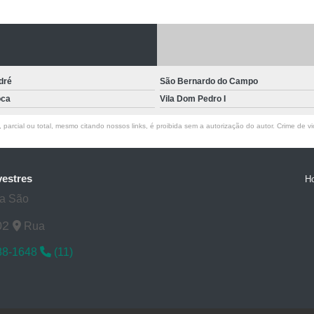
Laboratórios Veterinários pa
Exame de Raio X Veterinário
Ra
Raio X de Cachorro
Raio X Digital
Raio X para Cachorr
dré
São Bernardo do Campo
Raio X Veterinário para Cachorro
oca
Vila Dom Pedro I
Raio X do Cranio para Anim
parcial ou total, mesmo citando nossos links, é proibida sem a autorização do autor. Crime de vi
Raio X para Animais Exóti
Raio X para Animal Silve
vestres
H
Rx para Animais Exóticos
Rx para
ta São
Rx Veterinário para Animais Si
02
Rua
Ultrassom do Abdominal para A
88-1648
(11)
Ultrassom para Animais
Ultrassom para Animal Exót
Ultrassom Veterinário para Ani