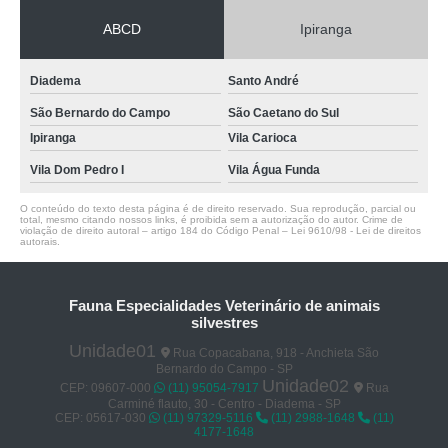
ABCD
Ipiranga
Diadema
Santo André
São Bernardo do Campo
São Caetano do Sul
Ipiranga
Vila Carioca
Vila Dom Pedro I
Vila Água Funda
O conteúdo do texto desta página é de direito reservado. Sua reprodução, parcial ou
total, mesmo citando nossos links, é proibida sem a autorização do autor. Crime de
violação de direito autoral – artigo 184 do Código Penal –
Lei 9610/98 - Lei de direitos
autorais
.
Fauna Especialidades Veterinário de animais
silvestres
Unidade01
Rua Copacabana, 918 - Anchieta São
Bernardo do Campo - SP
Unidade02
CEP: 09607-000
(11) 95054-7917
Rua
Carminé flauto, 30 - Centro - Diadema - SP
CEP: 05617-030
(11) 97329-5116
(11) 2988-1648
(11)
4177-1648