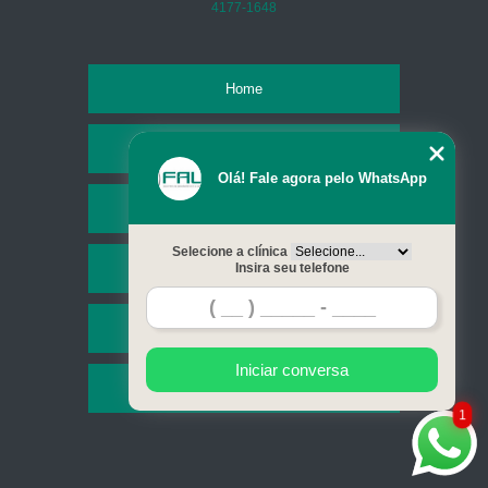
4177-1648
Home
Empresa
Olá! Fale agora pelo WhatsApp
Missão
Selecione a clínica
Serviços
Insira seu telefone
Contato
Iniciar conversa
Mapa do site
1