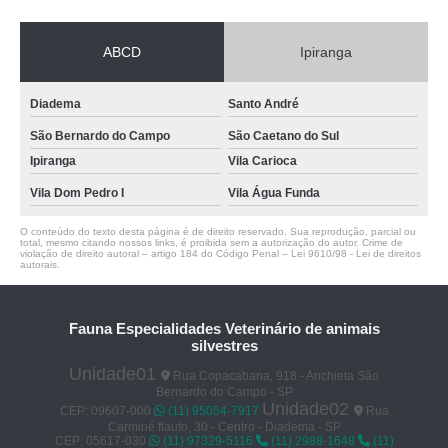
ABCD
Ipiranga
Diadema
Santo André
São Bernardo do Campo
São Caetano do Sul
Ipiranga
Vila Carioca
Vila Dom Pedro I
Vila Água Funda
O conteúdo do texto desta página é de direito reservado. Sua reprodução, parcial ou
total, mesmo citando nossos links, é proibida sem a autorização do autor. Crime de
violação de direito autoral – artigo 184 do Código Penal –
Lei 9610/98 - Lei de direitos
autorais
.
Fauna Especialidades Veterinário de animais
silvestres
Unidade01
Rua Copacabana, 918 - Anchieta São
Bernardo do Campo - SP
Unidade02
CEP: 09607-000
(11) 95054-7917
Rua
Carminé flauto, 30 - Centro - Diadema - SP
CEP: 05617-030
(11) 97329-5116
(11) 2988-1648
(11)