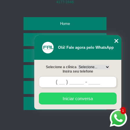
4177-1648
Home
Empresa
Olá! Fale agora pelo WhatsApp
Missão
Selecione a clínica
Serviços
Insira seu telefone
Contato
Iniciar conversa
Mapa do site
1