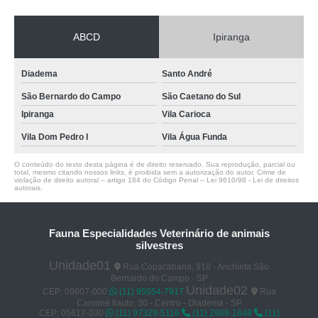
ABCD
Ipiranga
Diadema
Santo André
São Bernardo do Campo
São Caetano do Sul
Ipiranga
Vila Carioca
Vila Dom Pedro I
Vila Água Funda
O conteúdo do texto desta página é de direito reservado. Sua reprodução, parcial ou
total, mesmo citando nossos links, é proibida sem a autorização do autor. Crime de
violação de direito autoral – artigo 184 do Código Penal –
Lei 9610/98 - Lei de direitos
autorais
.
Fauna Especialidades Veterinário de animais
silvestres
Unidade01
Rua Copacabana, 918 - Anchieta São
Bernardo do Campo - SP
Unidade02
CEP: 09607-000
(11) 95054-7917
Rua
Carminé flauto, 30 - Centro - Diadema - SP
CEP: 05617-030
(11) 97329-5116
(11) 2988-1648
(11)