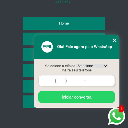
4177-1648
Home
Empresa
Olá! Fale agora pelo WhatsApp
Missão
Selecione a clínica
Serviços
Insira seu telefone
Contato
Iniciar conversa
Mapa do site
1