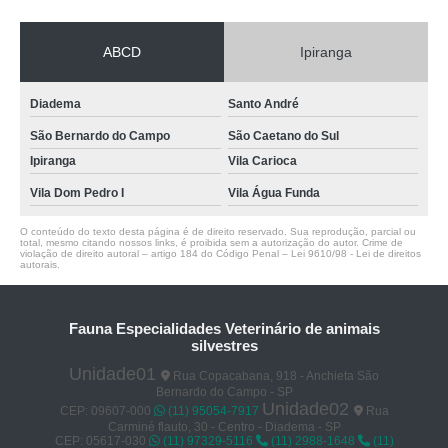
ABCD
Ipiranga
Diadema
Santo André
São Bernardo do Campo
São Caetano do Sul
Ipiranga
Vila Carioca
Vila Dom Pedro I
Vila Água Funda
O conteúdo do texto desta página é de direito reservado. Sua reprodução, parcial ou
total, mesmo citando nossos links, é proibida sem a autorização do autor. Crime de
violação de direito autoral – artigo 184 do Código Penal –
Lei 9610/98 - Lei de direitos
autorais
.
Fauna Especialidades Veterinário de animais
silvestres
Unidade01
Rua Copacabana, 918 - Anchieta São
Bernardo do Campo - SP
Unidade02
CEP: 09607-000
(11) 95054-7917
Rua
Carminé flauto, 30 - Centro - Diadema - SP
CEP: 05617-030
(11) 97329-5116
(11) 2988-1648
(11)