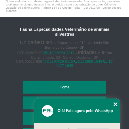
O conteúdo do texto desta página é de direito reservado. Sua reprodução, parcial ou
total, mesmo citando nossos links, é proibida sem a autorização do autor. Crime de
violação de direito autoral – artigo 184 do Código Penal –
Lei 9610/98 - Lei de direitos
autorais
.
Fauna Especialidades Veterinário de animais
silvestres
Unidade01
Rua Copacabana, 918 - Anchieta São
Bernardo do Campo - SP
Unidade02
CEP: 09607-000
(11) 95054-7917
Rua
Carminé flauto, 30 - Centro - Diadema - SP
CEP: 05617-030
(11) 97329-5116
(11) 2988-1648
(11)
4177-1648
Home
Empresa
Olá! Fale agora pelo WhatsApp
Missão