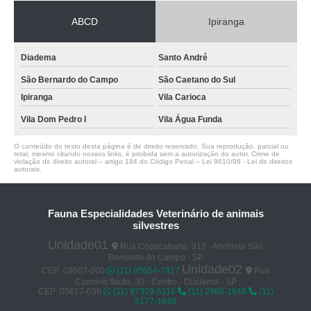
ABCD
Ipiranga
Diadema
Santo André
São Bernardo do Campo
São Caetano do Sul
Ipiranga
Vila Carioca
Vila Dom Pedro I
Vila Água Funda
O conteúdo do texto desta página é de direito reservado. Sua reprodução, parcial ou
total, mesmo citando nossos links, é proibida sem a autorização do autor. Crime de
violação de direito autoral – artigo 184 do Código Penal –
Lei 9610/98 - Lei de direitos
autorais
.
Fauna Especialidades Veterinário de animais
silvestres
Unidade01
Rua Copacabana, 918 - Anchieta São
Bernardo do Campo - SP
Unidade02
CEP: 09607-000
(11) 95054-7917
Rua
Carminé flauto, 30 - Centro - Diadema - SP
CEP: 05617-030
(11) 97329-5116
(11) 2988-1648
(11)
4177-1648