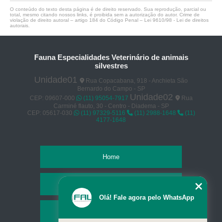
O conteúdo do texto desta página é de direito reservado. Sua reprodução, parcial ou
total, mesmo citando nossos links, é proibida sem a autorização do autor. Crime de
violação de direito autoral – artigo 184 do Código Penal –
Lei 9610/98 - Lei de direitos
autorais
.
Fauna Especialidades Veterinário de animais
silvestres
Unidade01
Rua Copacabana, 918 - Anchieta São
Bernardo do Campo - SP
Unidade02
CEP: 09607-000
(11) 95054-7917
Rua
Carminé flauto, 30 - Centro - Diadema - SP
CEP: 05617-030
(11) 97329-5116
(11) 2988-1648
(11)
4177-1648
Home
Empresa
Olá! Fale agora pelo WhatsApp
Missão