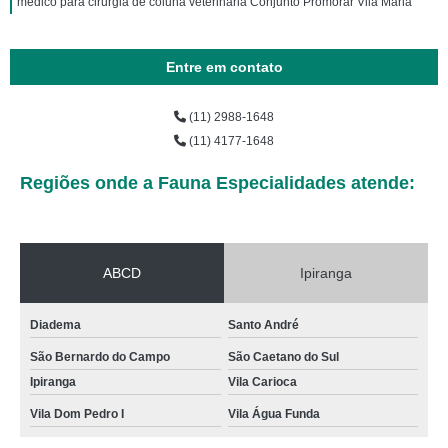
médico para cirurgia de coluna veterinária Conjunto Promorar Vila Maria
Entre em contato
(11) 2988-1648
(11) 4177-1648
Regiões onde a Fauna Especialidades atende:
ABCD
Ipiranga
Diadema
Santo André
São Bernardo do Campo
São Caetano do Sul
Ipiranga
Vila Carioca
Vila Dom Pedro I
Vila Água Funda