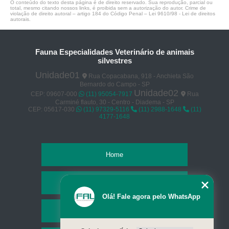
O conteúdo do texto desta página é de direito reservado. Sua reprodução, parcial ou
total, mesmo citando nossos links, é proibida sem a autorização do autor. Crime de
violação de direito autoral – artigo 184 do Código Penal –
Lei 9610/98 - Lei de direitos
autorais
.
Fauna Especialidades Veterinário de animais
silvestres
Unidade01
Rua Copacabana, 918 - Anchieta São
Bernardo do Campo - SP
Unidade02
CEP: 09607-000
(11) 95054-7917
Rua
Carminé flauto, 30 - Centro - Diadema - SP
CEP: 05617-030
(11) 97329-5116
(11) 2988-1648
(11)
4177-1648
Home
Empresa
Olá! Fale agora pelo WhatsApp
Missão