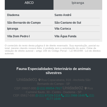
ABCD
Ipiranga
Diadema
Santo André
São Bernardo do Campo
São Caetano do Sul
Ipiranga
Vila Carioca
Vila Dom Pedro I
Vila Água Funda
O conteúdo do texto desta página é de direito reservado. Sua reprodução, parcial ou
total, mesmo citando nossos links, é proibida sem a autorização do autor. Crime de
violação de direito autoral – artigo 184 do Código Penal –
Lei 9610/98 - Lei de direitos
autorais
.
Fauna Especialidades Veterinário de animais
silvestres
Unidade01
Rua Copacabana, 918 - Anchieta São
Bernardo do Campo - SP
Unidade02
CEP: 09607-000
(11) 95054-7917
Rua
Carminé flauto, 30 - Centro - Diadema - SP
CEP: 05617-030
(11) 97329-5116
(11) 2988-1648
(11)
4177-1648