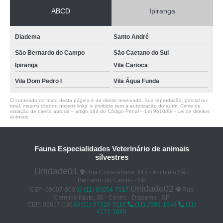
ABCD
Ipiranga
Diadema
Santo André
São Bernardo do Campo
São Caetano do Sul
Ipiranga
Vila Carioca
Vila Dom Pedro I
Vila Água Funda
O conteúdo do texto desta página é de direito reservado. Sua reprodução, parcial ou
total, mesmo citando nossos links, é proibida sem a autorização do autor. Crime de
violação de direito autoral – artigo 184 do Código Penal –
Lei 9610/98 - Lei de direitos
autorais
.
Fauna Especialidades Veterinário de animais
silvestres
Unidade01
Rua Copacabana, 918 - Anchieta São
Bernardo do Campo - SP
Unidade02
CEP: 09607-000
(11) 95054-7917
Rua
Carminé flauto, 30 - Centro - Diadema - SP
CEP: 05617-030
(11) 97329-5116
(11) 2988-1648
(11)
4177-1648