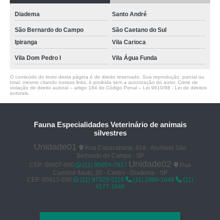
Diadema
Santo André
São Bernardo do Campo
São Caetano do Sul
Ipiranga
Vila Carioca
Vila Dom Pedro I
Vila Água Funda
O conteúdo do texto desta página é de direito reservado. Sua reprodução, parcial ou
total, mesmo citando nossos links, é proibida sem a autorização do autor. Crime de
violação de direito autoral – artigo 184 do Código Penal –
Lei 9610/98 - Lei de direitos
autorais
.
Fauna Especialidades Veterinário de animais
silvestres
Unidade01
Rua Copacabana, 918 - Anchieta São
Bernardo do Campo - SP
Unidade02
CEP: 09607-000
(11) 95054-7917
Rua
Carminé flauto, 30 - Centro - Diadema - SP
CEP: 05617-030
(11) 97329-5116
(11) 2988-1648
(11)
4177-1648