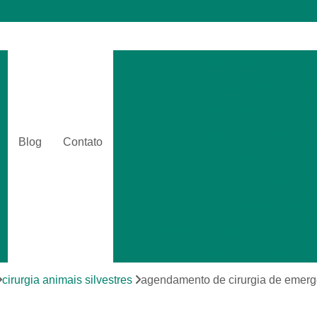
Cirurgia Catarata Veterinár
Cirurgia Gastrointestinal Ve
Cirurgia Hernia Veterinári
Cirurgia Veterinária Bási
Blog
Contato
Cirurgia Veterinária Clinica
Amputações Cirurgicas em Anima
Cirurgia Animais Silvestr
Cirurgia de Emergência para Animai
Cirurgia em Animais Silvestres
Cirurgia para Animais Exóti
cirurgia animais silvestres
agendamento de cirurgia de emergê
Cirurgias em Tecidos Moles em Anim