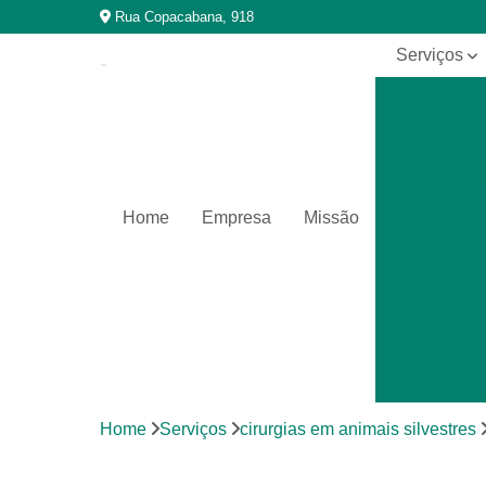
Rua Copacabana, 918
Serviços
Cirurgia
veterinária
Cirurgias
em animais
silvestres
Home
Empresa
Missão
Clínica
veterinária
Clínicas
para
animais
silvestres
Exames
laboratoriais
Home
Serviços
cirurgias em animais silvestres
Exames
laboratoriais
para