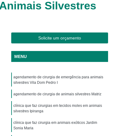
Animais Silvestres
os
Clínica Veterinária Cães e Gatos
Silvestres
Clínica Veterinária de Aves
os
Clínica Veterinária de Plantão
Clínica Veterinária Oftalmologia
Solicite um orçamento
ogista
Clínica Veterinária para Aves
Cachorro
Clinica Animais Exoticos
MENU
de Silvestres
Clinica para Animais Silvestres
res
Clinica Veterinaria de Aves Silvestres
agendamento de cirurgia de emergência para animais
silvestres Vila Dom Pedro I
Silvestres
Clínica de Animais Silvestres
agendamento de cirurgia de animais silvestres Matriz
os
Clínica Veterinária de Animais Exóticos
clínica que faz cirurgias em tecidos moles em animais
ótico
Clínica Veterinária Silvestre
silvestres Ipiranga
io
Exame Laboratório Veterinário
clínica que faz cirurgia em animais exóticos Jardim
nário
Exame Ortopédico Veterinário
Sonia Maria