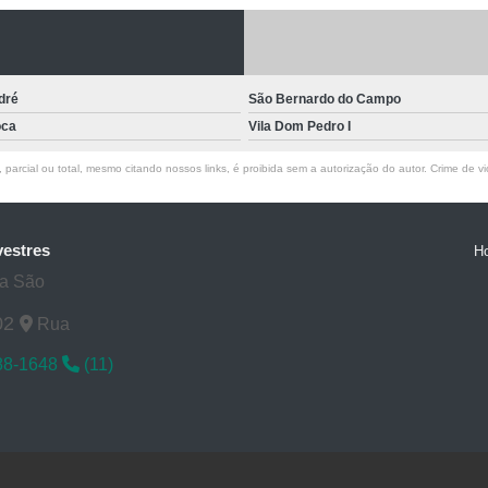
Laboratórios Veterinários pa
Exame de Raio X Veterinário
Ra
Raio X de Cachorro
Raio X Digital
dré
São Bernardo do Campo
Raio X para Cachorr
oca
Vila Dom Pedro I
Raio X Veterinário para Cachorro
parcial ou total, mesmo citando nossos links, é proibida sem a autorização do autor. Crime de vi
Raio X do Cranio para Anim
Raio X para Animais Exóti
vestres
H
Raio X para Animal Silve
ta São
Rx para Animais Exóticos
Rx para
02
Rua
Rx Veterinário para Animais Si
88-1648
(11)
Ultrassom do Abdominal para A
Ultrassom para Animais
Ultrassom para Animal Exót
Ultrassom Veterinário para Ani