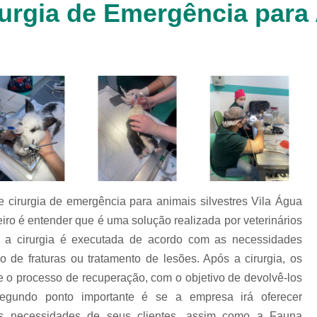
rgia de Emergência para 
Clínica Veterinária Cachorr
Clínica Veterinária de Animais 
Clínica Veterinária de Gat
Clínica Veterinária Filhote
Clínica Veterinária Oftalmol
Clínica Veterinária para 
Clinica Animais Silvestres
Clinica 
Clinica Veterinaria Animais Silvest
cirurgia de emergência para animais silvestres Vila Água
Clinica Veterinaria para Animais 
iro é entender que é uma solução realizada por veterinários
Clínica Veterinária Animais Exótic
e a cirurgia é executada de acordo com as necessidades
Clínica Veterinária Pet Ex
de fraturas ou tratamento de lesões. Após a cirurgia, os
Exame de Fezes Veterinár
 o processo de recuperação, com o objetivo de devolvê-los
egundo ponto importante é se a empresa irá oferecer
Exame Oftalmológico Veteri
 as necessidades de seus clientes, assim como a Fauna