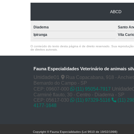
ABCD
Diadema
Santo An
Ipiranga
Vila Cari
O conteúdo do texto desta página é de direito reservado. Sua reprodução, 
de direitos autorais
.
Fauna Especialidades Veterinário de animais sil
Unidade01
Rua Copacabana, 918 - Anchie
Bernardo do Campo - SP
Unidade
CEP: 09607-000
(11) 95054-7917
Carminé flauto, 30 - Centro - Diadema - SP
CEP: 05617-030
(11) 97329-5116
(11) 29
4177-1648
Copyright © Fauna Especialidades (Lei 9610 de 19/02/1998)