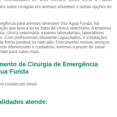
Exames Complementares Veterin
es sobre cirurgias em animais silvestres e outras opções do
Exames Laboratoriais para Cac
Exames Laboratoriais Veterinári
rgência para animais silvestres Vila Água Funda, Na
ão que busca ao se tratar de clínica veterinária. A empresa
Exame de Sangue para Animais Silv
a, clínica veterinária, exames laboratoriais, laboratórios
ário. Com profissionais altamente capacitados, e instalações
Exame Laborator
de forma positiva no mercado. Executamos nossos serviços
Exame Laboratorial para Animais Sil
nto diferenciado e cuidadoso, teremos o prazer de sanar
ntato para saber mais.
Exame para Animais Sil
mento de Cirurgia de Emergência
Exames Laboratorial para Bichos
Água Funda
Exames para Bichos Exoticos
Laboratório Especialidades Veterin
em contato por email.
Laboratório Químico Vet
Laboratório Veterinário 24 Horas
lidades atende:
Laboratório Veterinário Diagnóstic