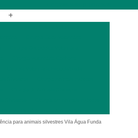
(11) 2988-1648
(11) 4177-1648
ia
Cirurgia de Coluna Veterinária
terinária
Cirurgia Geral Veterinária
a
Cirurgia Oncológica Veterinária
ca
Cirurgia Veterinária Cachorro
Cirurgia Veterinária Especializada
is Silvestres
Cirurgia Animais Exóticos
es
Cirurgia de Animais Silvestres
s Silvestres
Cirurgia em Animais Exóticos
Cirurgia Otopédica para Animais Silvestres
cos
Cirurgia para Animais Silvestres
ncia para animais silvestres Vila Água Funda
ais Silvestres
Clínica Veterinária 24 Horas