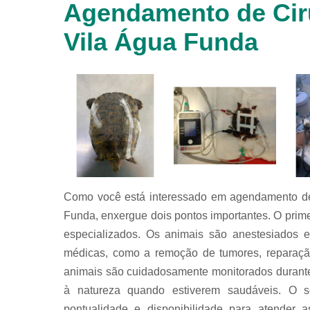
Agendamento de Ciru
animais
silvestres
Vila Água Funda
Laboratórios
veterinários
Raio x
veterinário
Raio x
veterinário
para
animais
silvestres
Ultrassom
Como você está interessado em agendamento de 
para
animais
Funda, enxergue dois pontos importantes. O prime
silvestres
especializados. Os animais são anestesiados 
Ultrassom
médicas, como a remoção de tumores, reparação 
veterinário
animais são cuidadosamente monitorados durante
Veterinário
à natureza quando estiverem saudáveis. O s
pontualidade e disponibilidade para atender