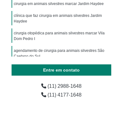
ária
Exames Laboratoriais para Animais
cirurgia em animais silvestres marcar Jardim Haydee
horro
Exames Laboratoriais para Pets
clínica que faz cirurgia em animais silvestres Jardim
Haydee
os
Laboratório de Exames para Animais
cirurgia otopédica para animais silvestres marcar Vila
estres
Exame Laboratorial Animais Exóticos
Dom Pedro I
ial para Animais Exóticos
agendamento de cirurgia para animais silvestres São
vestres
Exame Laboratorial para Silvestres
Caetano do Sul
vestres
Exame para Silvestres
amputações cirurgicas em animais silvestres agendar
Entre em contato
Jardim Silvia Maria
 Exoticos
Exames para Animais Exóticos
cirurgia em animais exóticos agendar Diadema
(11) 2988-1648
Laboratório de Exames Veterinários
(11) 4177-1648
árias
Laboratório Farmacêutico Veterinário
erinário
Laboratório Veterinário
Laboratório Veterinário de Analises Clinicas
o
Laboratórios Medicamentos Veterinários