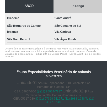
ABCD
Ipiranga
Diadema
Santo André
São Bernardo do Campo
São Caetano do Sul
Ipiranga
Vila Carioca
Vila Dom Pedro I
Vila Água Funda
O conteúdo do texto desta página é de direito reservado. Sua reprodução, parcial ou
total, mesmo citando nossos links, é proibida sem a autorização do autor. Crime de
violação de direito autoral – artigo 184 do Código Penal –
Lei 9610/98 - Lei de direitos
autorais
.
Fauna Especialidades Veterinário de animais
silvestres
Unidade01
Rua Copacabana, 918 - Anchieta São
Bernardo do Campo - SP
Unidade02
CEP: 09607-000
(11) 95054-7917
Rua
Carminé flauto, 30 - Centro - Diadema - SP
CEP: 05617-030
(11) 97329-5116
(11) 2988-1648
(11)
4177-1648