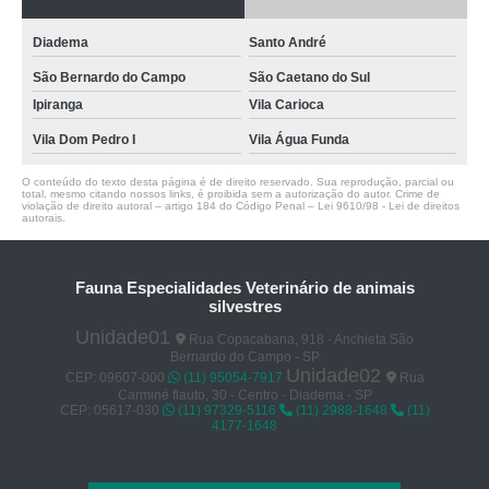
Diadema
Santo André
São Bernardo do Campo
São Caetano do Sul
Ipiranga
Vila Carioca
Vila Dom Pedro I
Vila Água Funda
O conteúdo do texto desta página é de direito reservado. Sua reprodução, parcial ou
total, mesmo citando nossos links, é proibida sem a autorização do autor. Crime de
violação de direito autoral – artigo 184 do Código Penal –
Lei 9610/98 - Lei de direitos
autorais
.
Fauna Especialidades Veterinário de animais
silvestres
Unidade01
Rua Copacabana, 918 - Anchieta São
Bernardo do Campo - SP
Unidade02
CEP: 09607-000
(11) 95054-7917
Rua
Carminé flauto, 30 - Centro - Diadema - SP
CEP: 05617-030
(11) 97329-5116
(11) 2988-1648
(11)
4177-1648