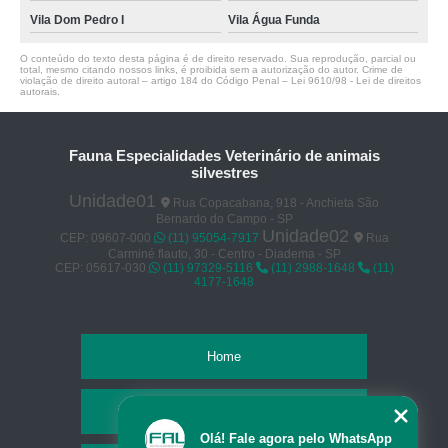
Vila Dom Pedro I
Vila Água Funda
O conteúdo do texto desta página é de direito reservado. Sua reprodução, parcial ou
total, mesmo citando nossos links, é proibida sem a autorização do autor. Crime de
violação de direito autoral – artigo 184 do Código Penal –
Lei 9610/98 - Lei de direitos
autorais
.
Fauna Especialidades Veterinário de animais
silvestres
Unidade01
Rua Copacabana, 918 - Anchieta São
Bernardo do Campo - SP
Unidade02
CEP: 09607-000
(11) 95054-7917
Rua
Carminé flauto, 30 - Centro - Diadema - SP
CEP: 05617-030
(11) 97329-5116
(11) 2988-1648
(11)
4177-1648
Home
Empresa
Olá! Fale agora pelo WhatsApp