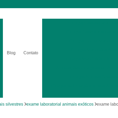
Cirurgia Catarata Veterinár
Cirurgia Gastrointestinal Ve
Cirurgia Hernia Veterinári
Cirurgia Veterinária Bási
Blog
Contato
Cirurgia Veterinária Clinica
Amputações Cirurgicas em Anima
Cirurgia Animais Silvestr
Cirurgia de Emergência para Animai
Cirurgia em Animais Silvestres
Cirurgia para Animais Exóti
is silvestres
exame laboratorial animais exóticos
exame labo
Cirurgias em Tecidos Moles em Anim