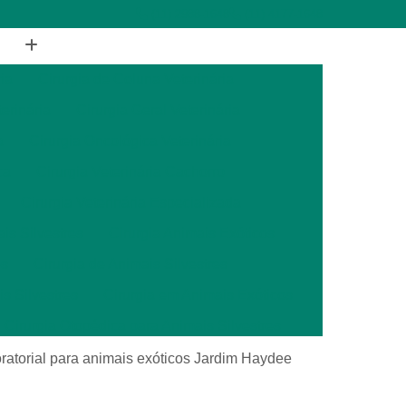
(11) 2988-1648
(11) 4177-1648
ia
Cirurgia de Coluna Veterinária
terinária
Cirurgia Geral Veterinária
a
Cirurgia Oncológica Veterinária
ca
Cirurgia Veterinária Cachorro
Cirurgia Veterinária Especializada
is Silvestres
Cirurgia Animais Exóticos
es
Cirurgia de Animais Silvestres
s Silvestres
Cirurgia em Animais Exóticos
Cirurgia Otopédica para Animais Silvestres
cos
Cirurgia para Animais Silvestres
ratorial para animais exóticos Jardim Haydee
ais Silvestres
Clínica Veterinária 24 Horas