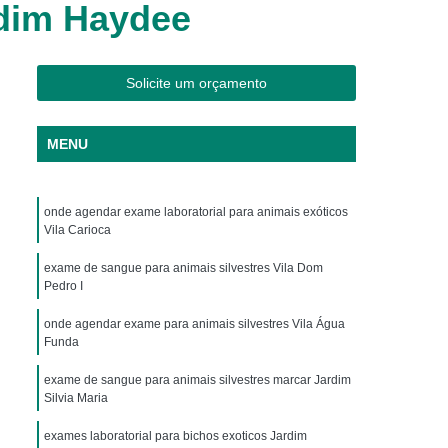
rdim Haydee
os
Clínica Veterinária Cães e Gatos
Silvestres
Clínica Veterinária de Aves
os
Clínica Veterinária de Plantão
Solicite um orçamento
Clínica Veterinária Oftalmologia
MENU
ogista
Clínica Veterinária para Aves
Cachorro
Clinica Animais Exoticos
onde agendar exame laboratorial para animais exóticos
de Silvestres
Clinica para Animais Silvestres
Vila Carioca
res
Clinica Veterinaria de Aves Silvestres
exame de sangue para animais silvestres Vila Dom
Silvestres
Clínica de Animais Silvestres
Pedro I
os
Clínica Veterinária de Animais Exóticos
onde agendar exame para animais silvestres Vila Água
Funda
ótico
Clínica Veterinária Silvestre
exame de sangue para animais silvestres marcar Jardim
io
Exame Laboratório Veterinário
Silvia Maria
nário
Exame Ortopédico Veterinário
exames laboratorial para bichos exoticos Jardim