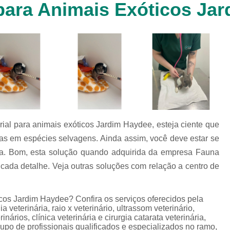
para Animais Exóticos Ja
Clínica Veterinária Cachorr
Clínica Veterinária de Animais 
Clínica Veterinária de Gat
Clínica Veterinária Filhote
Clínica Veterinária Oftalmol
Clínica Veterinária para 
Clinica Animais Silvestres
Clinica 
al para animais exóticos Jardim Haydee, esteja ciente que
Clinica Veterinaria Animais Silvest
ças em espécies selvagens. Ainda assim, você deve estar se
Clinica Veterinaria para Animais 
a. Bom, esta solução quando adquirida da empresa Fauna
Clínica Veterinária Animais Exótic
cada detalhe. Veja outras soluções com relação a centro de
Clínica Veterinária Pet Ex
cos Jardim Haydee? Confira os serviços oferecidos pela
Exame de Fezes Veterinár
veterinária, raio x veterinário, ultrassom veterinário,
Exame Oftalmológico Veteri
inários, clínica veterinária e cirurgia catarata veterinária,
rupo de profissionais qualificados e especializados no ramo,