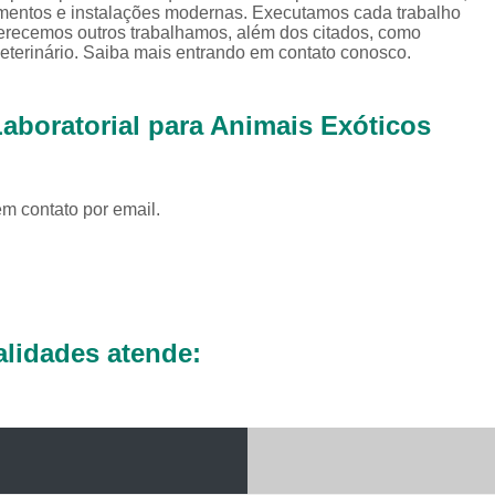
Exames Complementares Veterin
mentos e instalações modernas. Executamos cada trabalho
ferecemos outros trabalhamos, além dos citados, como
Exames Laboratoriais para Cac
 veterinário. Saiba mais entrando em contato conosco.
Exames Laboratoriais Veterinári
aboratorial para Animais Exóticos
Exame de Sangue para Animais Silv
Exame Laborator
Exame Laboratorial para Animais Sil
em contato por email.
Exame para Animais Sil
Exames Laboratorial para Bichos
Exames para Bichos Exoticos
Laboratório Especialidades Veterin
lidades atende:
Laboratório Químico Vet
Laboratório Veterinário 24 Horas
Laboratório Veterinário Diagnóstic