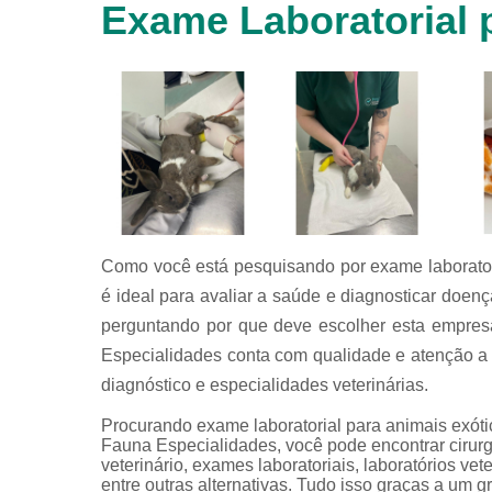
Exame Laboratorial 
animais
silvestres
Laboratórios
veterinários
Raio x
veterinário
Raio x
veterinário
para
animais
silvestres
Como você está pesquisando por exame laboratori
é ideal para avaliar a saúde e diagnosticar doen
Ultrassom
para
perguntando por que deve escolher esta empres
animais
Especialidades conta com qualidade e atenção a 
silvestres
diagnóstico e especialidades veterinárias.
Ultrassom
veterinário
Procurando exame laboratorial para animais exóti
Fauna Especialidades, você pode encontrar cirurgia 
Veterinário
veterinário, exames laboratoriais, laboratórios veter
entre outras alternativas. Tudo isso graças a um g