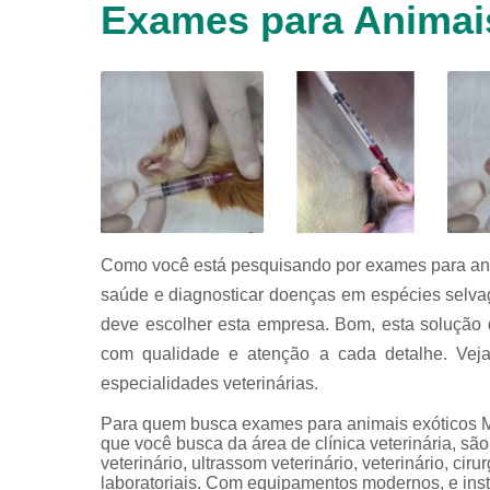
Exames para Animai
animais
silvestres
Laboratórios
veterinários
Raio x
veterinário
Raio x
veterinário
para
animais
silvestres
Como você está pesquisando por exames para anima
saúde e diagnosticar doenças em espécies selva
Ultrassom
para
deve escolher esta empresa. Bom, esta solução
animais
com qualidade e atenção a cada detalhe. Veja
silvestres
especialidades veterinárias.
Ultrassom
veterinário
Para quem busca exames para animais exóticos M
que você busca da área de clínica veterinária, sã
Veterinário
veterinário, ultrassom veterinário, veterinário, cir
laboratoriais. Com equipamentos modernos, e inst