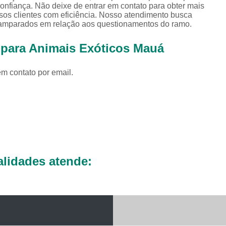
Exames Complementares Veterin
onfiança. Não deixe de entrar em contato para obter mais
sos clientes com eficiência. Nosso atendimento busca
Exames Laboratoriais para Cac
s amparados em relação aos questionamentos do ramo.
Exames Laboratoriais Veterinári
 para Animais Exóticos Mauá
Exame de Sangue para Animais Silv
em contato por email.
Exame Laborator
Exame Laboratorial para Animais Sil
Exame para Animais Sil
Exames Laboratorial para Bichos
Exames para Bichos Exoticos
Laboratório Especialidades Veterin
lidades atende:
Laboratório Químico Vet
Laboratório Veterinário 24 Horas
Laboratório Veterinário Diagnóstic