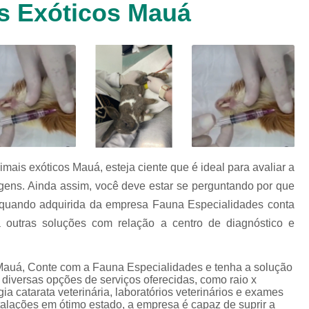
s Exóticos Mauá
Clínica Veterinária Cachorr
Clínica Veterinária de Animais 
Clínica Veterinária de Gat
Clínica Veterinária Filhote
Clínica Veterinária Oftalmol
Clínica Veterinária para 
Clinica Animais Silvestres
Clinica 
is exóticos Mauá, esteja ciente que é ideal para avaliar a
Clinica Veterinaria Animais Silvest
gens. Ainda assim, você deve estar se perguntando por que
Clinica Veterinaria para Animais 
 quando adquirida da empresa Fauna Especialidades conta
Clínica Veterinária Animais Exótic
 outras soluções com relação a centro de diagnóstico e
Clínica Veterinária Pet Ex
auá, Conte com a Fauna Especialidades e tenha a solução
Exame de Fezes Veterinár
o diversas opções de serviços oferecidas, como raio x
Exame Oftalmológico Veteri
urgia catarata veterinária, laboratórios veterinários e exames
alações em ótimo estado, a empresa é capaz de suprir a