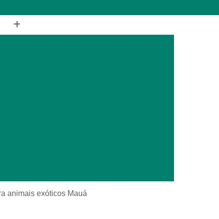
(11) 2988-1648
(11) 4177-1648
ia
Cirurgia de Coluna Veterinária
terinária
Cirurgia Geral Veterinária
a
Cirurgia Oncológica Veterinária
ca
Cirurgia Veterinária Cachorro
Cirurgia Veterinária Especializada
is Silvestres
Cirurgia Animais Exóticos
es
Cirurgia de Animais Silvestres
s Silvestres
Cirurgia em Animais Exóticos
Cirurgia Otopédica para Animais Silvestres
cos
Cirurgia para Animais Silvestres
a animais exóticos Mauá
ais Silvestres
Clínica Veterinária 24 Horas