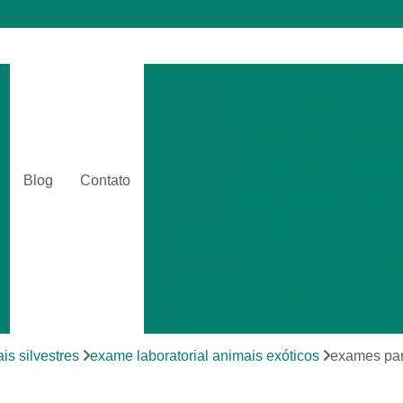
Cirurgia Catarata Veterinár
Cirurgia Gastrointestinal Ve
Cirurgia Hernia Veterinári
Cirurgia Veterinária Bási
Blog
Contato
Cirurgia Veterinária Clinica
Amputações Cirurgicas em Anima
Cirurgia Animais Silvestr
Cirurgia de Emergência para Animai
Cirurgia em Animais Silvestres
Cirurgia para Animais Exóti
is silvestres
exame laboratorial animais exóticos
exames par
Cirurgias em Tecidos Moles em Anim